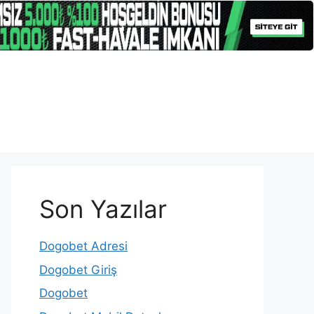
Son Yazılar
Dogobet Adresi
Dogobet Giriş
Dogobet