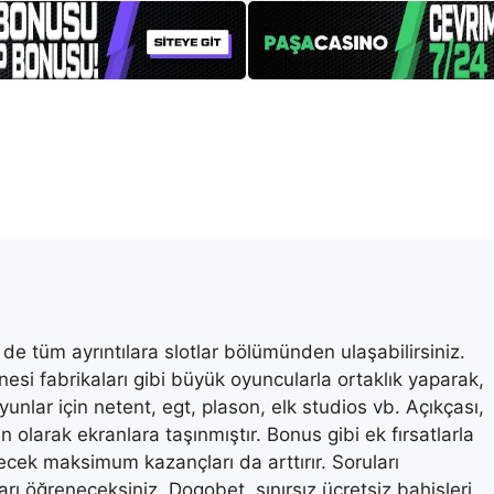
 tüm ayrıntılara slotlar bölümünden ulaşabilirsiniz.
nesi fabrikaları gibi büyük oyuncularla ortaklık yaparak,
oyunlar için netent, egt, plason, elk studios vb. Açıkçası,
olarak ekranlara taşınmıştır. Bonus gibi ek fırsatlarla
ilecek maksimum kazançları da arttırır. Soruları
rı öğreneceksiniz. Dogobet, sınırsız ücretsiz bahisleri