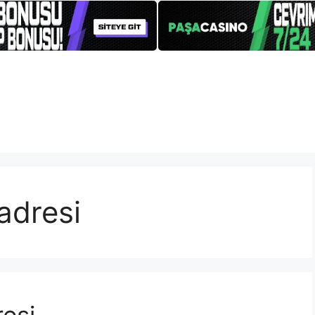
adresi