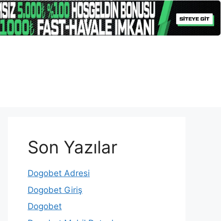
Son Yazılar
Dogobet Adresi
Dogobet Giriş
Dogobet