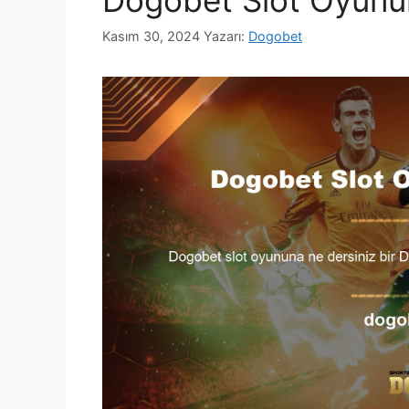
Dogobet Slot Oyunu
Kasım 30, 2024
Yazarı:
Dogobet