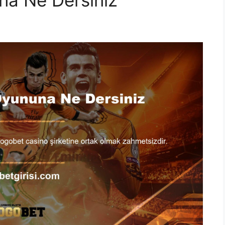
na Ne Dersiniz