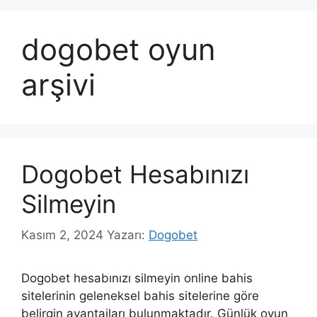
dogobet oyun
arşivi
Dogobet Hesabınızı
Silmeyin
Kasım 2, 2024
Yazarı:
Dogobet
Dogobet hesabınızı silmeyin online bahis
sitelerinin geleneksel bahis sitelerine göre
belirgin avantajları bulunmaktadır. Günlük oyun