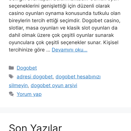
seçeneklerini genişlettiği için düzenli olarak
casino oyunları oynama konusunda tutkulu olan
bireylerin tercih ettiği seçimdir. Dogobet casino,
slotlar, masa oyunları ve klasik slot oyunları da
dahil olmak üzere çok çeşitli oyunlar sunarak
oyunculara çok çeşitli seçenekler sunar. Kişisel
tercihinize göre …
Devamını oku…
Kategoriler
Dogobet
Etiketler
adresi dogobet
,
dogobet hesabınızı
silmeyin
,
dogobet oyun arşivi
Yorum yap
Son Yazılar