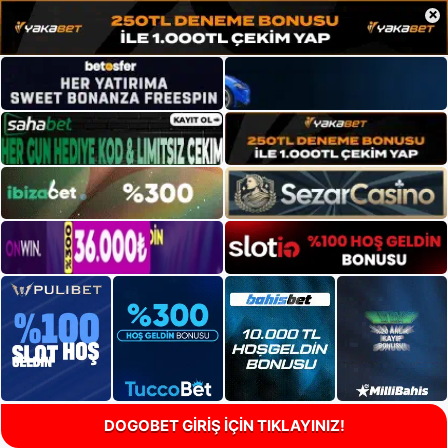
×
DOGOBET GİRİŞ İÇİN TIKLAYINIZ!