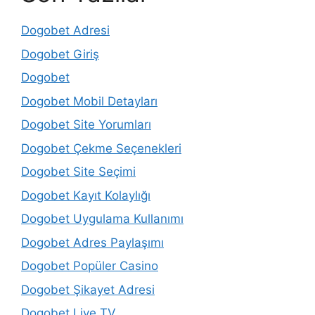
Dogobet Adresi
Dogobet Giriş
Dogobet
Dogobet Mobil Detayları
Dogobet Site Yorumları
Dogobet Çekme Seçenekleri
Dogobet Site Seçimi
Dogobet Kayıt Kolaylığı
Dogobet Uygulama Kullanımı
Dogobet Adres Paylaşımı
Dogobet Popüler Casino
Dogobet Şikayet Adresi
Dogobet Live TV