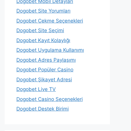
Dogobet Mobil Detayları
Dogobet Site Yorumları
Dogobet Çekme Seçenekleri
Dogobet Site Seçimi
Dogobet Kayıt Kolaylığı
Dogobet Uygulama Kullanımı
Dogobet Adres Paylaşımı
Dogobet Popüler Casino
Dogobet Şikayet Adresi
Dogobet Live TV
Dogobet Casino Seçenekleri
Dogobet Destek Birimi