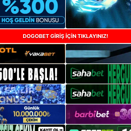
DOGOBET GİRİŞ İÇİN TIKLAYINIZ!