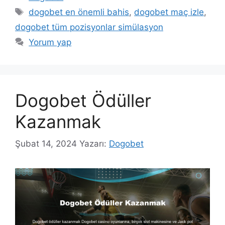
Etiketler
dogobet en önemli bahis
,
dogobet maç izle
,
dogobet tüm pozisyonlar simülasyon
Yorum yap
Dogobet Ödüller
Kazanmak
Şubat 14, 2024
Yazarı:
Dogobet