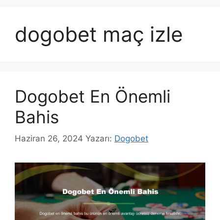
dogobet maç izle
Dogobet En Önemli
Bahis
Haziran 26, 2024
Yazarı:
Dogobet