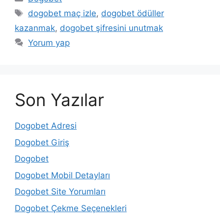
Etiketler
dogobet maç izle
,
dogobet ödüller
kazanmak
,
dogobet şifresini unutmak
Yorum yap
Son Yazılar
Dogobet Adresi
Dogobet Giriş
Dogobet
Dogobet Mobil Detayları
Dogobet Site Yorumları
Dogobet Çekme Seçenekleri