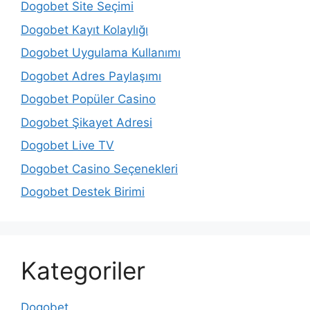
Dogobet Site Seçimi
Dogobet Kayıt Kolaylığı
Dogobet Uygulama Kullanımı
Dogobet Adres Paylaşımı
Dogobet Popüler Casino
Dogobet Şikayet Adresi
Dogobet Live TV
Dogobet Casino Seçenekleri
Dogobet Destek Birimi
Kategoriler
Dogobet