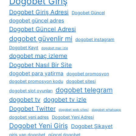
Dogobet Giriş
Dogobet Giriş Adresi
Dogobet Güncel
dogobet güncel adres
Dogobet Güncel Adresi
dogobet güvenlir mi
dogobet instagram
Dogobet Kayıt
dogobet maç izle
dogobet maç izleme
Dogobet Nasıl Bir Site
dogobet para yatirma
dogobet promosyon
dogobet promosyon kodu
dogobet sitesi
dogobet telegram
dogobet slot oyunları
dogobet tv
dogobet tv izle
Dogobet Twitter
dogobet web sitesi
dogobet whatsapp
dogobet yeni adres
Dogobet Yeni Adresi
Dogobet Yeni Giriş
Dogobet Şikayet
giris yap dogobet
güncel dogobet