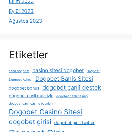
Ekim 2023
Eylül 2023
Ağustos 2023
Etiketler
casino sitesi dogobet
canli dogobet
Dogobet
Dogobet Bahis Sitesi
Dogobet Adresi
dogobet canli destek
dogobet bonus
dogobet canli maç izle
dogobet canlı casino
dogobet canlı casino oyunları
Dogobet Casino Sitesi
dogobet girisi
dogobet giris twitter