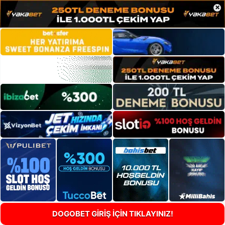
×
DOGOBET GİRİŞ İÇİN TIKLAYINIZ!