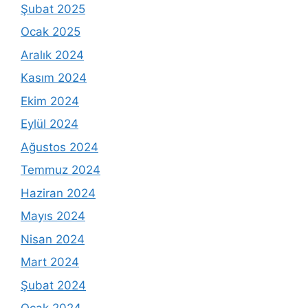
Şubat 2025
Ocak 2025
Aralık 2024
Kasım 2024
Ekim 2024
Eylül 2024
Ağustos 2024
Temmuz 2024
Haziran 2024
Mayıs 2024
Nisan 2024
Mart 2024
Şubat 2024