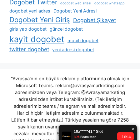
Dogobet Twitter
dogobet web sitesi
dogobet whatsapp
dogobet yeni adres
Dogobet Yeni Adresi
Dogobet Yeni Giriş
Dogobet Şikayet
giris yap dogobet
güncel dogobet
kayit dogobet
mobil dogobet
twitter dogobet
yeni adresi dogobet
"Avrasya'nın en büyük reklam platformunda olmak için
Microsoft Teams:
reklam@avrasyamarketing.com
adresimizden veya Telegram: @Avrasyamarketing
adresimizden irtibat kurabilirsiniz. (Tek iletişim
adreslerimiz teams / telegram ve mail adresimizdir.
Harici hiçbir iletişim adresimiz bulunmamaktadır.
Lütfen itibar etmeyiniz.) Türkiye yasalarına göre 7258
sayılı kanun uyarınca yasa dışı bahis oynamanın
cezaları mevcuttur. Şu an bulunduğunuz site hiç bir