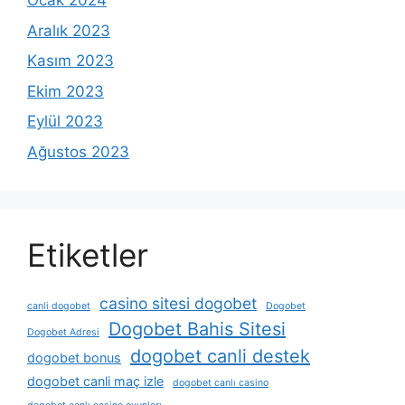
Ocak 2024
Aralık 2023
Kasım 2023
Ekim 2023
Eylül 2023
Ağustos 2023
Etiketler
casino sitesi dogobet
canli dogobet
Dogobet
Dogobet Bahis Sitesi
Dogobet Adresi
dogobet canli destek
dogobet bonus
dogobet canli maç izle
dogobet canlı casino