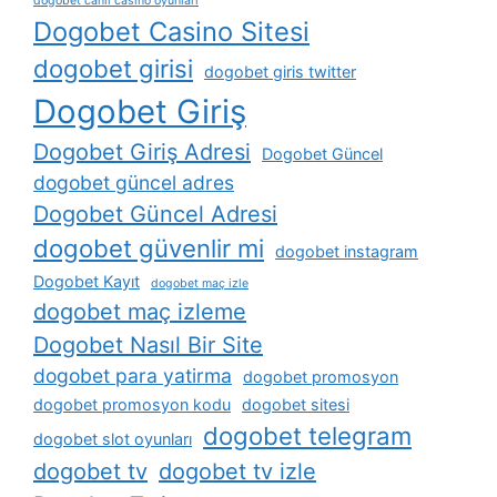
dogobet canlı casino oyunları
Dogobet Casino Sitesi
dogobet girisi
dogobet giris twitter
Dogobet Giriş
Dogobet Giriş Adresi
Dogobet Güncel
dogobet güncel adres
Dogobet Güncel Adresi
dogobet güvenlir mi
dogobet instagram
Dogobet Kayıt
dogobet maç izle
dogobet maç izleme
Dogobet Nasıl Bir Site
dogobet para yatirma
dogobet promosyon
dogobet promosyon kodu
dogobet sitesi
dogobet telegram
dogobet slot oyunları
dogobet tv
dogobet tv izle