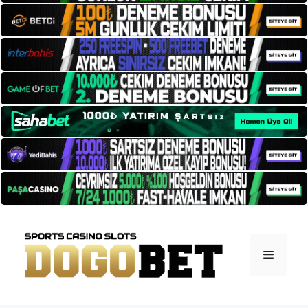
İçeriğe
atla
Menü