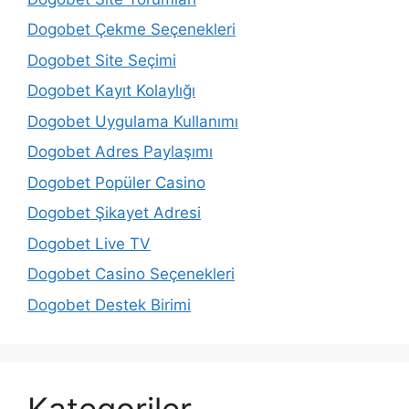
Dogobet Çekme Seçenekleri
Dogobet Site Seçimi
Dogobet Kayıt Kolaylığı
Dogobet Uygulama Kullanımı
Dogobet Adres Paylaşımı
Dogobet Popüler Casino
Dogobet Şikayet Adresi
Dogobet Live TV
Dogobet Casino Seçenekleri
Dogobet Destek Birimi
Kategoriler