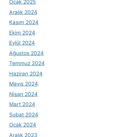
Ocak 2025
Aralık 2024
Kasım 2024
Ekim 2024
Eylül 2024
Ağustos 2024
Temmuz 2024
Haziran 2024
Mayıs 2024
Nisan 2024
Mart 2024
Şubat 2024
Ocak 2024
Aralık 2023