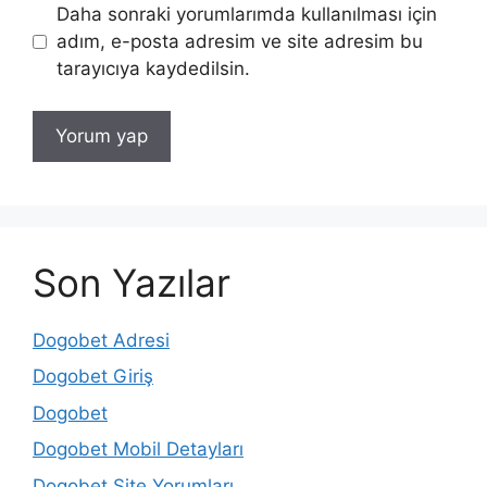
Daha sonraki yorumlarımda kullanılması için
adım, e-posta adresim ve site adresim bu
tarayıcıya kaydedilsin.
Son Yazılar
Dogobet Adresi
Dogobet Giriş
Dogobet
Dogobet Mobil Detayları
Dogobet Site Yorumları