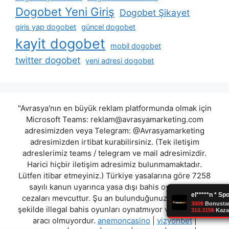
Dogobet Yeni Giriş
Dogobet Şikayet
giris yap dogobet
güncel dogobet
kayit dogobet
mobil dogobet
twitter dogobet
yeni adresi dogobet
"Avrasya'nın en büyük reklam platformunda olmak için
Microsoft Teams:
reklam@avrasyamarketing.com
adresimizden veya Telegram: @Avrasyamarketing
adresimizden irtibat kurabilirsiniz. (Tek iletişim
adreslerimiz teams / telegram ve mail adresimizdir.
Harici hiçbir iletişim adresimiz bulunmamaktadır.
Lütfen itibar etmeyiniz.) Türkiye yasalarına göre 7258
sayılı kanun uyarınca yasa dışı bahis oynamanın
cezaları mevcuttur. Şu an bulunduğunuz site hiç bir
şekilde illegal bahis oyunları oynatmıyor ve oynamaya
aracı olmuyordur.
anemoncasino
|
vizyonbet
|