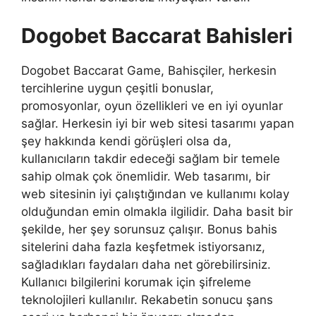
Dogobet Baccarat Bahisleri
Dogobet Baccarat Game, Bahisçiler, herkesin
tercihlerine uygun çeşitli bonuslar,
promosyonlar, oyun özellikleri ve en iyi oyunlar
sağlar. Herkesin iyi bir web sitesi tasarımı yapan
şey hakkında kendi görüşleri olsa da,
kullanıcıların takdir edeceği sağlam bir temele
sahip olmak çok önemlidir. Web tasarımı, bir
web sitesinin iyi çalıştığından ve kullanımı kolay
olduğundan emin olmakla ilgilidir. Daha basit bir
şekilde, her şey sorunsuz çalışır. Bonus bahis
sitelerini daha fazla keşfetmek istiyorsanız,
sağladıkları faydaları daha net görebilirsiniz.
Kullanıcı bilgilerini korumak için şifreleme
teknolojileri kullanılır. Rekabetin sonucu şans