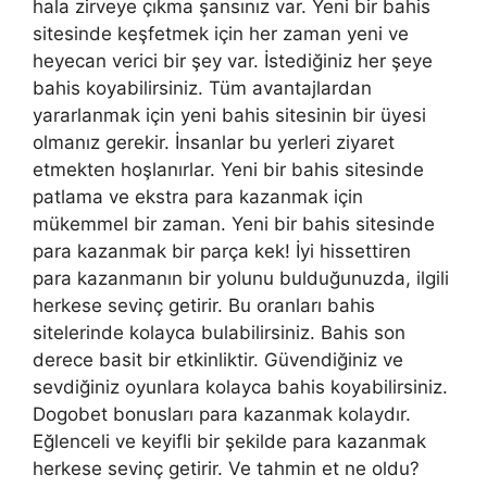
hala zirveye çıkma şansınız var. Yeni bir bahis
sitesinde keşfetmek için her zaman yeni ve
heyecan verici bir şey var. İstediğiniz her şeye
bahis koyabilirsiniz. Tüm avantajlardan
yararlanmak için yeni bahis sitesinin bir üyesi
olmanız gerekir. İnsanlar bu yerleri ziyaret
etmekten hoşlanırlar. Yeni bir bahis sitesinde
patlama ve ekstra para kazanmak için
mükemmel bir zaman. Yeni bir bahis sitesinde
para kazanmak bir parça kek! İyi hissettiren
para kazanmanın bir yolunu bulduğunuzda, ilgili
herkese sevinç getirir. Bu oranları bahis
sitelerinde kolayca bulabilirsiniz. Bahis son
derece basit bir etkinliktir. Güvendiğiniz ve
sevdiğiniz oyunlara kolayca bahis koyabilirsiniz.
Dogobet bonusları para kazanmak kolaydır.
Eğlenceli ve keyifli bir şekilde para kazanmak
herkese sevinç getirir. Ve tahmin et ne oldu?