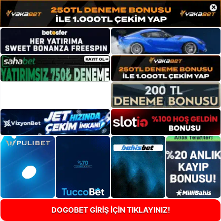
×
DOGOBET GİRİŞ İÇİN TIKLAYINIZ!