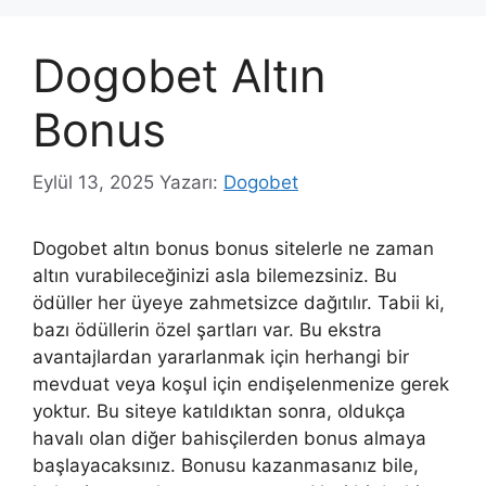
Dogobet Altın
Bonus
Eylül 13, 2025
Yazarı:
Dogobet
Dogobet altın bonus bonus sitelerle ne zaman
altın vurabileceğinizi asla bilemezsiniz. Bu
ödüller her üyeye zahmetsizce dağıtılır. Tabii ki,
bazı ödüllerin özel şartları var. Bu ekstra
avantajlardan yararlanmak için herhangi bir
mevduat veya koşul için endişelenmenize gerek
yoktur. Bu siteye katıldıktan sonra, oldukça
havalı olan diğer bahisçilerden bonus almaya
başlayacaksınız. Bonusu kazanmasanız bile,