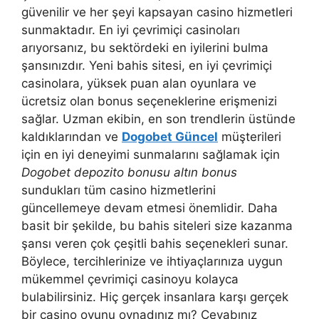
güvenilir ve her şeyi kapsayan casino hizmetleri
sunmaktadır. En iyi çevrimiçi casinoları
arıyorsanız, bu sektördeki en iyilerini bulma
şansınızdır. Yeni bahis sitesi, en iyi çevrimiçi
casinolara, yüksek puan alan oyunlara ve
ücretsiz olan bonus seçeneklerine erişmenizi
sağlar. Uzman ekibin, en son trendlerin üstünde
kaldıklarından ve
Dogobet Güncel
müşterileri
için en iyi deneyimi sunmalarını sağlamak için
Dogobet depozito bonusu altın bonus
sundukları tüm casino hizmetlerini
güncellemeye devam etmesi önemlidir. Daha
basit bir şekilde, bu bahis siteleri size kazanma
şansı veren çok çeşitli bahis seçenekleri sunar.
Böylece, tercihlerinize ve ihtiyaçlarınıza uygun
mükemmel çevrimiçi casinoyu kolayca
bulabilirsiniz. Hiç gerçek insanlara karşı gerçek
bir casino oyunu oynadınız mı? Cevabınız