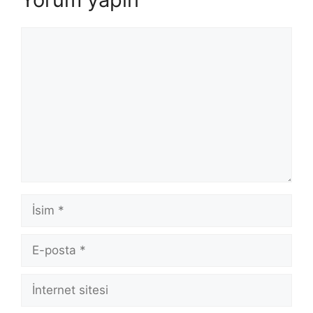
Yorum
İsim
E-
posta
İnternet
sitesi