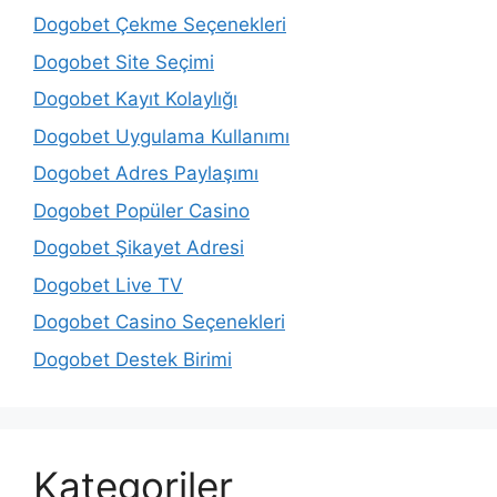
Dogobet Çekme Seçenekleri
Dogobet Site Seçimi
Dogobet Kayıt Kolaylığı
Dogobet Uygulama Kullanımı
Dogobet Adres Paylaşımı
Dogobet Popüler Casino
Dogobet Şikayet Adresi
Dogobet Live TV
Dogobet Casino Seçenekleri
Dogobet Destek Birimi
Kategoriler