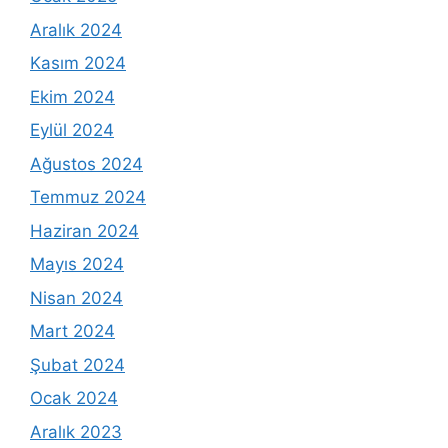
Aralık 2024
Kasım 2024
Ekim 2024
Eylül 2024
Ağustos 2024
Temmuz 2024
Haziran 2024
Mayıs 2024
Nisan 2024
Mart 2024
Şubat 2024
Ocak 2024
Aralık 2023