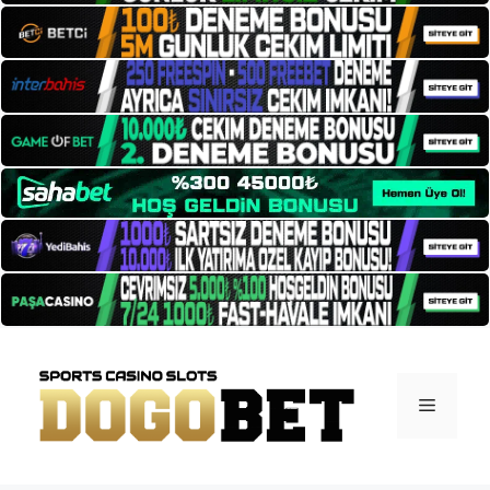
İçeriğe
atla
Menü