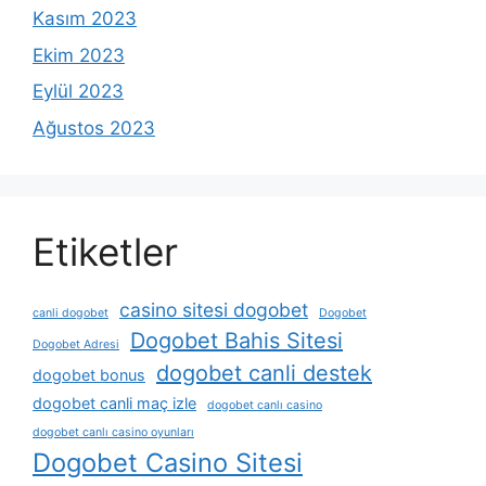
Kasım 2023
Ekim 2023
Eylül 2023
Ağustos 2023
Etiketler
casino sitesi dogobet
canli dogobet
Dogobet
Dogobet Bahis Sitesi
Dogobet Adresi
dogobet canli destek
dogobet bonus
dogobet canli maç izle
dogobet canlı casino
dogobet canlı casino oyunları
Dogobet Casino Sitesi