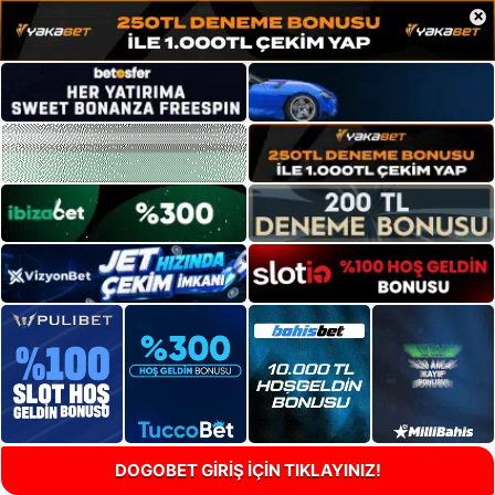
×
DOGOBET GİRİŞ İÇİN TIKLAYINIZ!