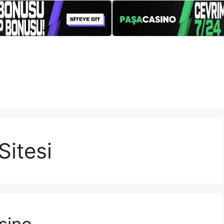
itesi