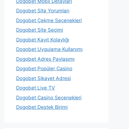
Dogobet Mobil Detayları
Dogobet Site Yorumları
Dogobet Çekme Seçenekleri
Dogobet Site Seçimi
Dogobet Kayıt Kolaylığı
Dogobet Uygulama Kullanımı
Dogobet Adres Paylaşımı
Dogobet Popüler Casino
Dogobet Şikayet Adresi
Dogobet Live TV
Dogobet Casino Seçenekleri
Dogobet Destek Birimi