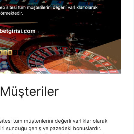
Müşteriler
esi tüm müşterilerini değerli varlıklar olarak
iri sunduğu geniş yelpazedeki bonuslardır.