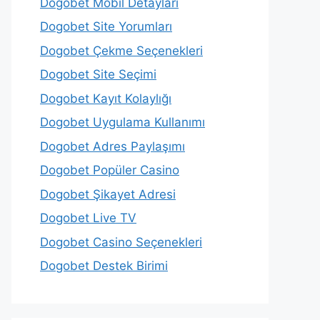
Dogobet Mobil Detayları
Dogobet Site Yorumları
Dogobet Çekme Seçenekleri
Dogobet Site Seçimi
Dogobet Kayıt Kolaylığı
Dogobet Uygulama Kullanımı
Dogobet Adres Paylaşımı
Dogobet Popüler Casino
Dogobet Şikayet Adresi
Dogobet Live TV
Dogobet Casino Seçenekleri
Dogobet Destek Birimi