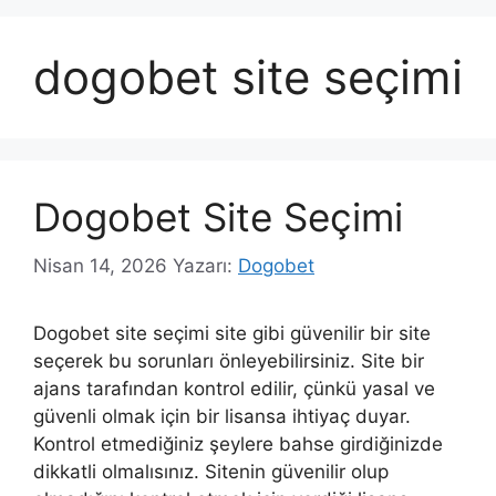
dogobet site seçimi
Dogobet Site Seçimi
Nisan 14, 2026
Yazarı:
Dogobet
Dogobet site seçimi site gibi güvenilir bir site
seçerek bu sorunları önleyebilirsiniz. Site bir
ajans tarafından kontrol edilir, çünkü yasal ve
güvenli olmak için bir lisansa ihtiyaç duyar.
Kontrol etmediğiniz şeylere bahse girdiğinizde
dikkatli olmalısınız. Sitenin güvenilir olup