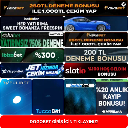
×
DOGOBET GİRİŞ İÇİN TIKLAYINIZ!