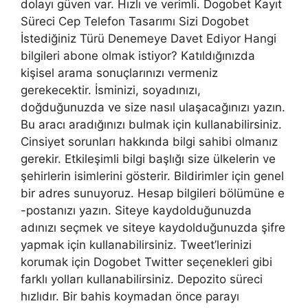
dolayı güven var. Hızlı ve verimli. Dogobet Kayıt
Süreci Cep Telefon Tasarımı Sizi Dogobet
İstediğiniz Türü Denemeye Davet Ediyor Hangi
bilgileri abone olmak istiyor? Katıldığınızda
kişisel arama sonuçlarınızı vermeniz
gerekecektir. İsminizi, soyadınızı,
doğduğunuzda ve size nasıl ulaşacağınızı yazın.
Bu aracı aradığınızı bulmak için kullanabilirsiniz.
Cinsiyet sorunları hakkında bilgi sahibi olmanız
gerekir. Etkileşimli bilgi başlığı size ülkelerin ve
şehirlerin isimlerini gösterir. Bildirimler için genel
bir adres sunuyoruz. Hesap bilgileri bölümüne e
-postanızı yazın. Siteye kaydolduğunuzda
adınızı seçmek ve siteye kaydolduğunuzda şifre
yapmak için kullanabilirsiniz. Tweet’lerinizi
korumak için Dogobet Twitter seçenekleri gibi
farklı yolları kullanabilirsiniz. Depozito süreci
hızlıdır. Bir bahis koymadan önce parayı