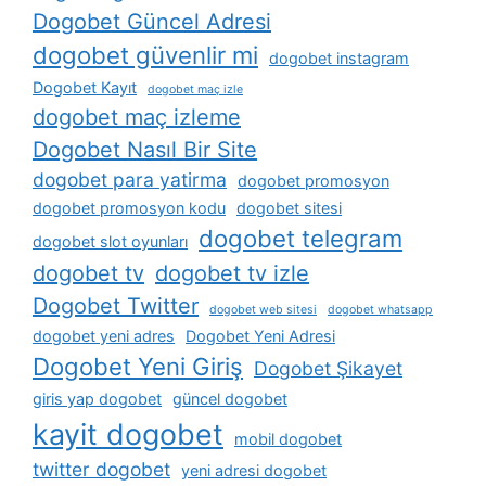
Dogobet Güncel Adresi
dogobet güvenlir mi
dogobet instagram
Dogobet Kayıt
dogobet maç izle
dogobet maç izleme
Dogobet Nasıl Bir Site
dogobet para yatirma
dogobet promosyon
dogobet promosyon kodu
dogobet sitesi
dogobet telegram
dogobet slot oyunları
dogobet tv
dogobet tv izle
Dogobet Twitter
dogobet web sitesi
dogobet whatsapp
dogobet yeni adres
Dogobet Yeni Adresi
Dogobet Yeni Giriş
Dogobet Şikayet
giris yap dogobet
güncel dogobet
kayit dogobet
mobil dogobet
twitter dogobet
yeni adresi dogobet