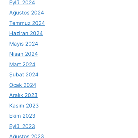
Eylül 2024
Ağustos 2024
Temmuz 2024
Haziran 2024
Mayıs 2024
Nisan 2024
Mart 2024
Şubat 2024
Ocak 2024
Aralık 2023
Kasım 2023
Ekim 2023
Eylül 2023
Ağustos 2023