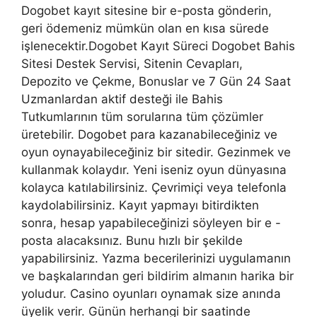
Dogobet kayıt sitesine bir e-posta gönderin,
geri ödemeniz mümkün olan en kısa sürede
işlenecektir.Dogobet Kayıt Süreci Dogobet Bahis
Sitesi Destek Servisi, Sitenin Cevapları,
Depozito ve Çekme, Bonuslar ve 7 Gün 24 Saat
Uzmanlardan aktif desteği ile Bahis
Tutkumlarının tüm sorularına tüm çözümler
üretebilir. Dogobet para kazanabileceğiniz ve
oyun oynayabileceğiniz bir sitedir. Gezinmek ve
kullanmak kolaydır. Yeni iseniz oyun dünyasına
kolayca katılabilirsiniz. Çevrimiçi veya telefonla
kaydolabilirsiniz. Kayıt yapmayı bitirdikten
sonra, hesap yapabileceğinizi söyleyen bir e -
posta alacaksınız. Bunu hızlı bir şekilde
yapabilirsiniz. Yazma becerilerinizi uygulamanın
ve başkalarından geri bildirim almanın harika bir
yoludur. Casino oyunları oynamak size anında
üyelik verir. Günün herhangi bir saatinde