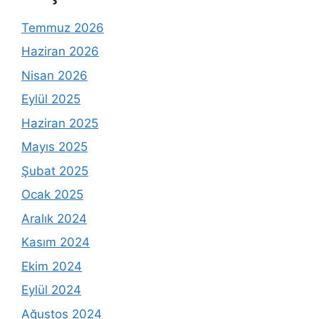
Temmuz 2026
Haziran 2026
Nisan 2026
Eylül 2025
Haziran 2025
Mayıs 2025
Şubat 2025
Ocak 2025
Aralık 2024
Kasım 2024
Ekim 2024
Eylül 2024
Ağustos 2024