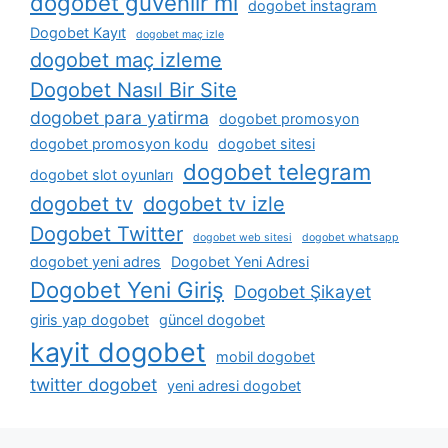
dogobet güvenlir mi
dogobet instagram
Dogobet Kayıt
dogobet maç izle
dogobet maç izleme
Dogobet Nasıl Bir Site
dogobet para yatirma
dogobet promosyon
dogobet promosyon kodu
dogobet sitesi
dogobet telegram
dogobet slot oyunları
dogobet tv
dogobet tv izle
Dogobet Twitter
dogobet web sitesi
dogobet whatsapp
dogobet yeni adres
Dogobet Yeni Adresi
Dogobet Yeni Giriş
Dogobet Şikayet
giris yap dogobet
güncel dogobet
kayit dogobet
mobil dogobet
twitter dogobet
yeni adresi dogobet