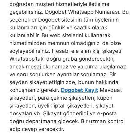
doğrudan müşteri hizmetleriyle iletişime
geçebilirsiniz. Dogobet Whatsapp Numarası. Bu
seçenekler Dogobet sitesinin tüm üyelerinin
kullanıcıları için günlük ve saatlik olarak
kullanılabilir. Bu web sitelerini kullanarak
hizmetimizden memnun olmadığınızı da bize
söyleyebilirsiniz. Hesabı ele alan kişi şikayeti
Whatsapp’taki doğru gruba gönderecektir,
ancak mesaj okunamaz ve yardıma ulaşılamaz
ve soru sorulurken ayrıntılar sorulamaz. Bir
şeyden şikayet ettiğinizde, bunun hakkında
konuşmanız gerekir.
Dogobet Kayıt
Mevduat
şikayetleri, para çekme şikayetleri, kupon
şikayetleri, üyelik iptali şikayetleri, şikayet
dosyaları vb. Şikayet gönderildi ve e-posta
doğru departmana gidecek. Bir uzman kontrol
edip cevap verecektir.