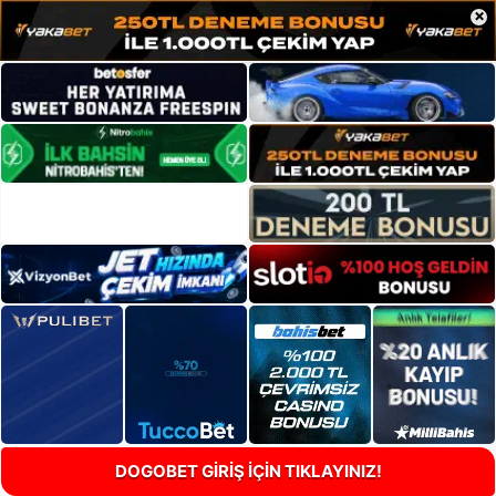
×
DOGOBET GİRİŞ İÇİN TIKLAYINIZ!