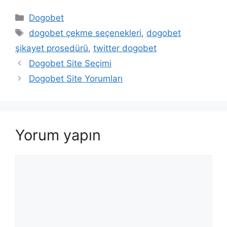
Kategoriler
Dogobet
Etiketler
dogobet çekme seçenekleri
,
dogobet
şikayet prosedürü
,
twitter dogobet
Dogobet Site Seçimi
Dogobet Site Yorumları
Yorum yapın
Yorum