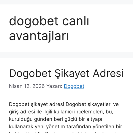
dogobet canlı
avantajları
Dogobet Şikayet Adresi
Nisan 12, 2026
Yazarı:
Dogobet
Dogobet şikayet adresi Dogobet şikayetleri ve
giriş adresi ile ilgili kullanıcı incelemeleri, bu,
kurulduğu günden beri güçlü bir altyapı
kullanarak yeni yönetim tarafından yönetilen bir