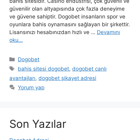
bahis sitesidir. Casino endüstrisi, çok güvenli ve
güvenilir olan altyapısında çok fazla deneyime
ve güvene sahiptir. Dogobet insanların spor ve
oyunlara bahis oynamasını sağlayan bir şirkettir.
Lisansınızı hesabınızdan hızlı ve …
Devamını
oku…
Kategoriler
Dogobet
Etiketler
bahis sitesi dogobet
,
dogobet canlı
avantajları
,
dogobet şikayet adresi
Yorum yap
Son Yazılar