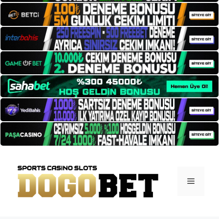
İçeriğe
atla
Menü