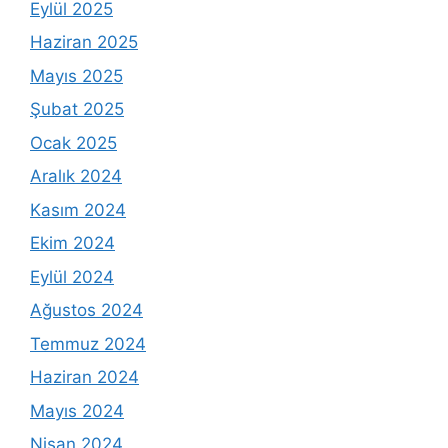
Eylül 2025
Haziran 2025
Mayıs 2025
Şubat 2025
Ocak 2025
Aralık 2024
Kasım 2024
Ekim 2024
Eylül 2024
Ağustos 2024
Temmuz 2024
Haziran 2024
Mayıs 2024
Nisan 2024