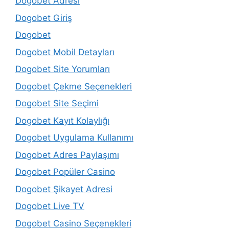
Dogobet Adresi
Dogobet Giriş
Dogobet
Dogobet Mobil Detayları
Dogobet Site Yorumları
Dogobet Çekme Seçenekleri
Dogobet Site Seçimi
Dogobet Kayıt Kolaylığı
Dogobet Uygulama Kullanımı
Dogobet Adres Paylaşımı
Dogobet Popüler Casino
Dogobet Şikayet Adresi
Dogobet Live TV
Dogobet Casino Seçenekleri