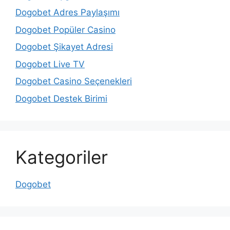
Dogobet Adres Paylaşımı
Dogobet Popüler Casino
Dogobet Şikayet Adresi
Dogobet Live TV
Dogobet Casino Seçenekleri
Dogobet Destek Birimi
Kategoriler
Dogobet