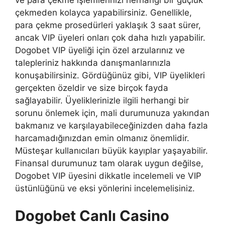
çekmeden kolayca yapabilirsiniz. Genellikle,
para çekme prosedürleri yaklaşık 3 saat sürer,
ancak VIP üyeleri onları çok daha hızlı yapabilir.
Dogobet VIP üyeliği için özel arzularınız ve
talepleriniz hakkında danışmanlarınızla
konuşabilirsiniz. Gördüğünüz gibi, VIP üyelikleri
gerçekten özeldir ve size birçok fayda
sağlayabilir. Üyeliklerinizle ilgili herhangi bir
sorunu önlemek için, mali durumunuza yakından
bakmanız ve karşılayabileceğinizden daha fazla
harcamadığınızdan emin olmanız önemlidir.
Müsteşar kullanıcıları büyük kayıplar yaşayabilir.
Finansal durumunuz tam olarak uygun değilse,
Dogobet VIP üyesini dikkatle incelemeli ve VIP
üstünlüğünü ve eksi yönlerini incelemelisiniz.
Dogobet Canlı Casino