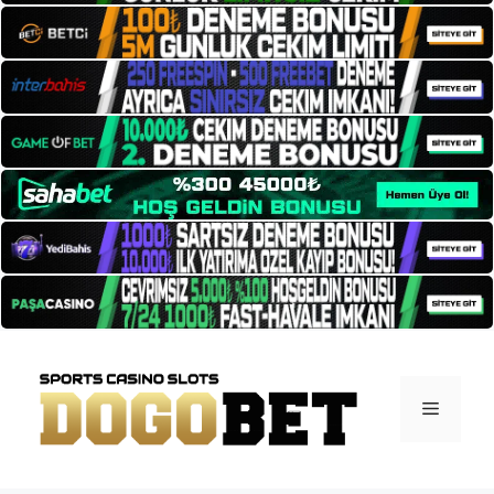
İçeriğe
atla
Menü