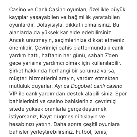
Casino ve Canlı Casino oyunları, özellikle büyük
kayıplar yaşayabilen ve bağımlılık yaratabilen
oyunlardır. Dolayısıyla, dikkatli olmalısınız. Bu
alanlarda da yüksek kar elde edebilirsiniz.
Ancak unutmayın, seçimlerinize dikkat etmeniz
önemlidir. Çevrimiçi bahis platformundaki canlı
yardım hattı, haftanın her günü, sabah 7’den
gece yarısına yardımcı olmak için kullanılabilir.
Şirket hakkında herhangi bir sorunuz varsa,
müşteri hizmetlerini arayın, yardım etmekten
mutluluk duyarlar. Ayrıca
Dogobet canlı casino
VIP ile canlı yardımdan destek alabilirsiniz. Spor
bahislerinizi ve casino bahislerinizi çevrimiçi
sitede yüksek oranlarla gerçekleştirmek
istiyorsanız, Kayıt düğmesini tıklayın ve
hesabınızı yatırın. Daha sonra çeşitli oyunlara
bahisler yerleştirebilirsiniz. Futbol, tenis,