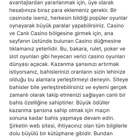
avantajlardan yararlanmak için, üye olarak
hesabınıza biraz para eklemeniz gerekir. Bir
casinoda iseniz, herkesin bildiği popüler oyunlar
oynayarak büyük paralar yapabilirsiniz. Casino
ve Canlı Casino bölgesine girmek için, ana
sayfanın üstünde bulunan Casino düğmesine
tıklamanız yeterlidir. Bu, bakara, rulet, poker ve
slot oyunları gibi heyecan verici casino oyunları
dünyası açacak. Kazanma şansınızı artırmak
istiyorsanız, bahislerinizi oranların sizin lehinize
olduğu bu alanlara yerleştirmeyi deneyin. Siteye
bahisler bile yerleştirebilirsiniz ve eylemi gerçek
zamanlı olarak takip etmenizi sağlayan canlı bir
bahis özelliğine sahiptirler. Büyük ödüller
kazanma şansına sahip olmak için maçın
sonuna kadar bahis yapmaya devam edin.
Şirketin web sitesi, ihtiyacınız olan tüm bilgilerle
dolu büyülü bir kütüphane gibidir. Bundan