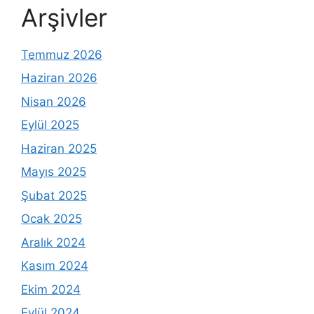
Arşivler
Temmuz 2026
Haziran 2026
Nisan 2026
Eylül 2025
Haziran 2025
Mayıs 2025
Şubat 2025
Ocak 2025
Aralık 2024
Kasım 2024
Ekim 2024
Eylül 2024