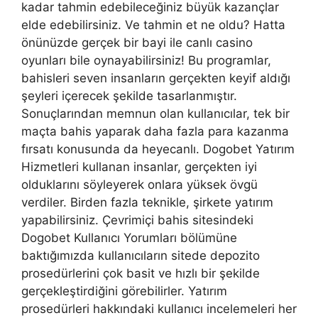
kadar tahmin edebileceğiniz büyük kazançlar
elde edebilirsiniz. Ve tahmin et ne oldu? Hatta
önünüzde gerçek bir bayi ile canlı casino
oyunları bile oynayabilirsiniz! Bu programlar,
bahisleri seven insanların gerçekten keyif aldığı
şeyleri içerecek şekilde tasarlanmıştır.
Sonuçlarından memnun olan kullanıcılar, tek bir
maçta bahis yaparak daha fazla para kazanma
fırsatı konusunda da heyecanlı. Dogobet Yatırım
Hizmetleri kullanan insanlar, gerçekten iyi
olduklarını söyleyerek onlara yüksek övgü
verdiler. Birden fazla teknikle, şirkete yatırım
yapabilirsiniz. Çevrimiçi bahis sitesindeki
Dogobet Kullanıcı Yorumları bölümüne
baktığımızda kullanıcıların sitede depozito
prosedürlerini çok basit ve hızlı bir şekilde
gerçekleştirdiğini görebilirler. Yatırım
prosedürleri hakkındaki kullanıcı incelemeleri her