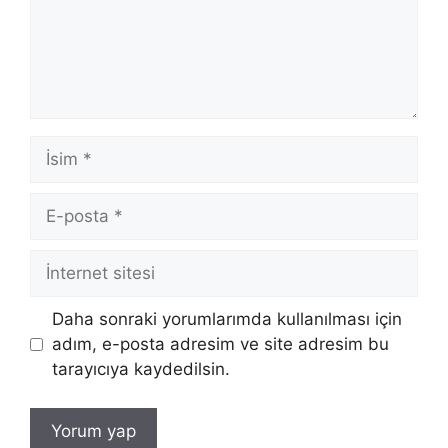
İsim
E-
posta
İnternet
sitesi
Daha sonraki yorumlarımda kullanılması için
adım, e-posta adresim ve site adresim bu
tarayıcıya kaydedilsin.