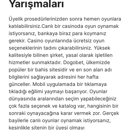
Yarışmaları
Üyelik prosedürlerinizden sonra hemen oyunlara
katılabilirsiniz.Canlı bir casinoda oyun oynamak
istiyorsanız, bankaya biraz para koymanız
gerekir. Casino oyunlarında ücretsiz oyun
seçeneklerinin tadını çıkarabilirsiniz. Yüksek
kalitesiyle bilinen şirket, yasal olarak işletilen
hizmetler sunmaktadır. Dogobet, ülkemizde
popüler bir bahis sitesidir ve en son alan adı
bilgilerini sağlayarak adresini her hafta
günceller. Mobil uygulamada bir tıklamaya
tıkladığı eğilimi yaymayı başarıyor. Oyunlar
dünyasında aralarından seçim yapabileceğiniz
çok fazla seçenek ve katalog var, hangisinin bir
sonraki oynayacağına karar vermek zor. Gerçek
bayilerle canlı oyunlar oynamak istiyorsanız,
kesinlikle sitenin bir üyesi olmayı