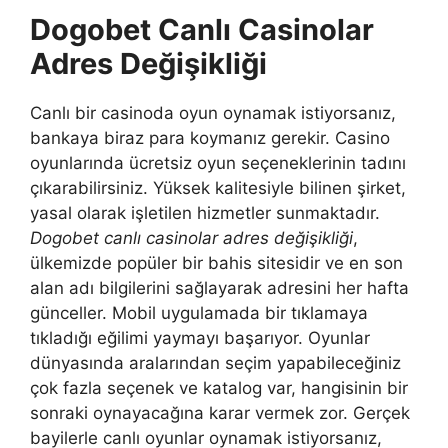
Dogobet Canlı Casinolar
Adres Değişikliği
Canlı bir casinoda oyun oynamak istiyorsanız,
bankaya biraz para koymanız gerekir. Casino
oyunlarında ücretsiz oyun seçeneklerinin tadını
çıkarabilirsiniz. Yüksek kalitesiyle bilinen şirket,
yasal olarak işletilen hizmetler sunmaktadır.
Dogobet canlı casinolar adres değişikliği
,
ülkemizde popüler bir bahis sitesidir ve en son
alan adı bilgilerini sağlayarak adresini her hafta
günceller. Mobil uygulamada bir tıklamaya
tıkladığı eğilimi yaymayı başarıyor. Oyunlar
dünyasında aralarından seçim yapabileceğiniz
çok fazla seçenek ve katalog var, hangisinin bir
sonraki oynayacağına karar vermek zor. Gerçek
bayilerle canlı oyunlar oynamak istiyorsanız,