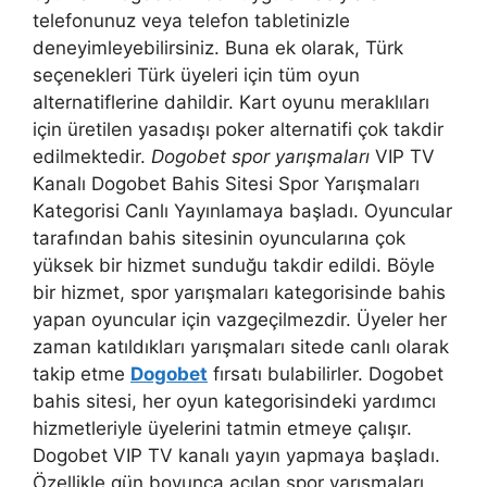
telefonunuz veya telefon tabletinizle
deneyimleyebilirsiniz. Buna ek olarak, Türk
seçenekleri Türk üyeleri için tüm oyun
alternatiflerine dahildir. Kart oyunu meraklıları
için üretilen yasadışı poker alternatifi çok takdir
edilmektedir.
Dogobet spor yarışmaları
VIP TV
Kanalı Dogobet Bahis Sitesi Spor Yarışmaları
Kategorisi Canlı Yayınlamaya başladı. Oyuncular
tarafından bahis sitesinin oyuncularına çok
yüksek bir hizmet sunduğu takdir edildi. Böyle
bir hizmet, spor yarışmaları kategorisinde bahis
yapan oyuncular için vazgeçilmezdir. Üyeler her
zaman katıldıkları yarışmaları sitede canlı olarak
takip etme
Dogobet
fırsatı bulabilirler. Dogobet
bahis sitesi, her oyun kategorisindeki yardımcı
hizmetleriyle üyelerini tatmin etmeye çalışır.
Dogobet VIP TV kanalı yayın yapmaya başladı.
Özellikle gün boyunca açılan spor yarışmaları