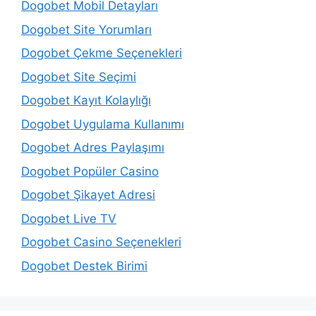
Dogobet Mobil Detayları
Dogobet Site Yorumları
Dogobet Çekme Seçenekleri
Dogobet Site Seçimi
Dogobet Kayıt Kolaylığı
Dogobet Uygulama Kullanımı
Dogobet Adres Paylaşımı
Dogobet Popüler Casino
Dogobet Şikayet Adresi
Dogobet Live TV
Dogobet Casino Seçenekleri
Dogobet Destek Birimi