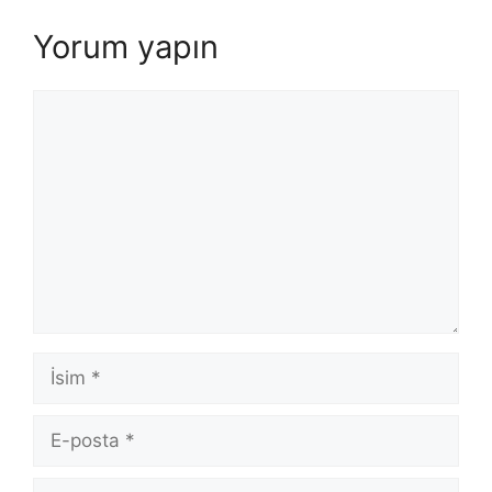
Yorum yapın
Yorum
İsim
E-
posta
İnternet