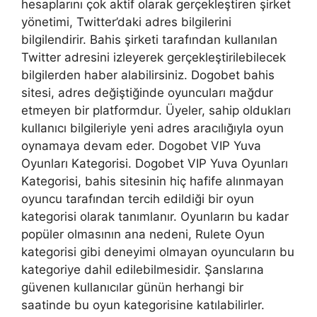
hesaplarını çok aktif olarak gerçekleştiren şirket
yönetimi, Twitter’daki adres bilgilerini
bilgilendirir. Bahis şirketi tarafından kullanılan
Twitter adresini izleyerek gerçekleştirilebilecek
bilgilerden haber alabilirsiniz. Dogobet bahis
sitesi, adres değiştiğinde oyuncuları mağdur
etmeyen bir platformdur. Üyeler, sahip oldukları
kullanıcı bilgileriyle yeni adres aracılığıyla oyun
oynamaya devam eder. Dogobet VIP Yuva
Oyunları Kategorisi. Dogobet VIP Yuva Oyunları
Kategorisi, bahis sitesinin hiç hafife alınmayan
oyuncu tarafından tercih edildiği bir oyun
kategorisi olarak tanımlanır. Oyunların bu kadar
popüler olmasının ana nedeni, Rulete Oyun
kategorisi gibi deneyimi olmayan oyuncuların bu
kategoriye dahil edilebilmesidir. Şanslarına
güvenen kullanıcılar günün herhangi bir
saatinde bu oyun kategorisine katılabilirler.