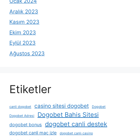
Ocak 2024
Aralık 2023
Kasım 2023
Ekim 2023
Eylül 2023
Ağustos 2023
Etiketler
casino sitesi dogobet
canli dogobet
Dogobet
Dogobet Bahis Sitesi
Dogobet Adresi
dogobet canli destek
dogobet bonus
dogobet canli maç izle
dogobet canlı casino