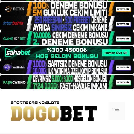
İçeriğe
atla
Menü