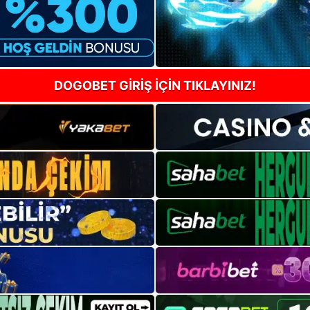
DOGOBET GİRİŞ İÇİN TIKLAYINIZ!