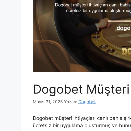
Dogobet Müşteri İ
Mayıs 31, 2025
Yazarı:
Dogobet
Dogobet müşteri ihtiyaçları canlı bahis şirk
ücretsiz bir uygulama oluşturmuş ve bunu 