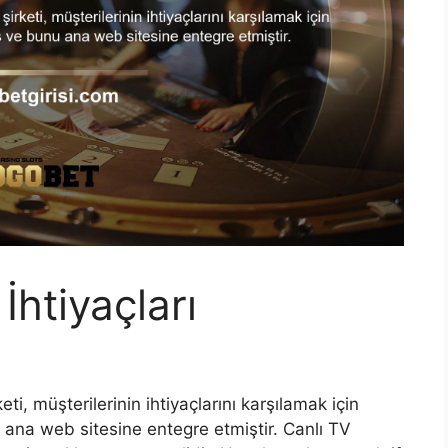
htiyaçları
eti, müşterilerinin ihtiyaçlarını karşılamak için
ana web sitesine entegre etmiştir. Canlı TV