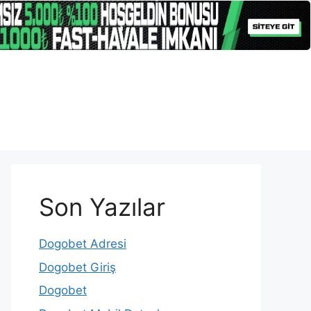
Son Yazılar
Dogobet Adresi
Dogobet Giriş
Dogobet