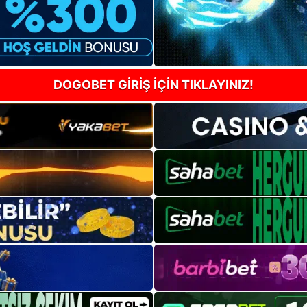
DOGOBET GİRİŞ İÇİN TIKLAYINIZ!