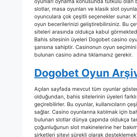
oyunları oynama konusunda tutkulu olan bir
slotlar, masa oyunları ve klasik slot oyunl
oyunculara çok çeşitli seçenekler sunar. Kiş
oyun becerilerinizi geliştirebilirsiniz. Bu 
siteleri arasında oldukça kabul görmektedi
Bahis sitesinin üyeleri Dogobet casino oy
şansına sahiptir. Casinonun oyun seçimini
bulunan casino adına tıklamanız gerekir.
Dogobet Oyun Arşi
Açılan sayfada mevcut tüm oyunlar gösteri
olduğundan, bahis sitelerinin üyeleri farklı
geçirebilirler. Bu oyunlar, kullanıcıların çeşi
sağlar. Casino oyunlarına katılmak için ba
bulunan slotlar dünya çapında oldukça tart
çoğunluğunun slot makinelerine her bakım
şirketleri siteyi sürekli olarak desteklemek