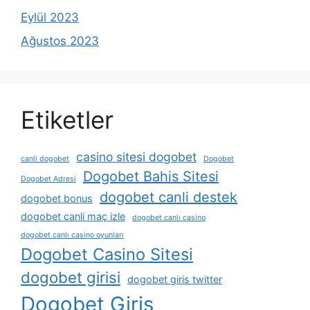
Eylül 2023
Ağustos 2023
Etiketler
casino sitesi dogobet
canli dogobet
Dogobet
Dogobet Bahis Sitesi
Dogobet Adresi
dogobet canli destek
dogobet bonus
dogobet canli maç izle
dogobet canlı casino
dogobet canlı casino oyunları
Dogobet Casino Sitesi
dogobet girisi
dogobet giris twitter
Dogobet Giriş