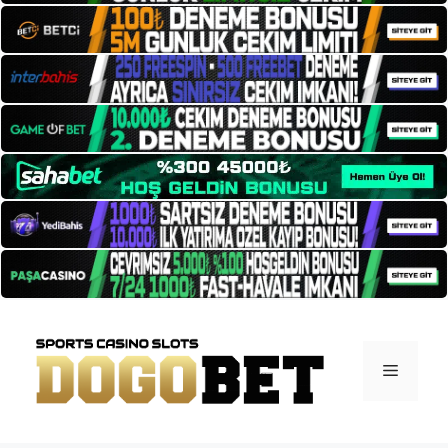
İçeriğe
atla
Menü