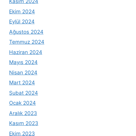
Kasım 2024
Ekim 2024
Eylül 2024
Ağustos 2024
Temmuz 2024
Haziran 2024
Mayıs 2024
Nisan 2024
Mart 2024
Şubat 2024
Ocak 2024
Aralık 2023
Kasım 2023
Ekim 2023