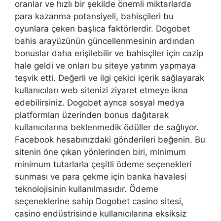
oranlar ve hızlı bir şekilde önemli miktarlarda
para kazanma potansiyeli, bahisçileri bu
oyunlara çeken başlıca faktörlerdir. Dogobet
bahis arayüzünün güncellenmesinin ardından
bonuslar daha erişilebilir ve bahisçiler için cazip
hale geldi ve onları bu siteye yatırım yapmaya
teşvik etti. Değerli ve ilgi çekici içerik sağlayarak
kullanıcıları web sitenizi ziyaret etmeye ikna
edebilirsiniz. Dogobet ayrıca sosyal medya
platformları üzerinden bonus dağıtarak
kullanıcılarına beklenmedik ödüller de sağlıyor.
Facebook hesabınızdaki gönderileri beğenin. Bu
sitenin öne çıkan yönlerinden biri, minimum
minimum tutarlarla çeşitli ödeme seçenekleri
sunması ve para çekme için banka havalesi
teknolojisinin kullanılmasıdır. Ödeme
seçeneklerine sahip Dogobet casino sitesi,
casino endüstrisinde kullanıcılarına eksiksiz