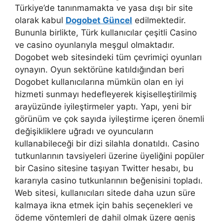
Türkiye’de tanınmamakta ve yasa dışı bir site
olarak kabul
Dogobet Güncel
edilmektedir.
Bununla birlikte, Türk kullanıcılar çeşitli Casino
ve casino oyunlarıyla meşgul olmaktadır.
Dogobet web sitesindeki tüm çevrimiçi oyunları
oynayın. Oyun sektörüne katıldığından beri
Dogobet kullanıcılarına mümkün olan en iyi
hizmeti sunmayı hedefleyerek kişiselleştirilmiş
arayüzünde iyileştirmeler yaptı. Yapı, yeni bir
görünüm ve çok sayıda iyileştirme içeren önemli
değişikliklere uğradı ve oyuncuların
kullanabileceği bir dizi silahla donatıldı. Casino
tutkunlarının tavsiyeleri üzerine üyeliğini popüler
bir Casino sitesine taşıyan Twitter hesabı, bu
kararıyla casino tutkunlarının beğenisini topladı.
Web sitesi, kullanıcıları sitede daha uzun süre
kalmaya ikna etmek için bahis seçenekleri ve
ödeme yöntemleri de dahil olmak üzere geniş