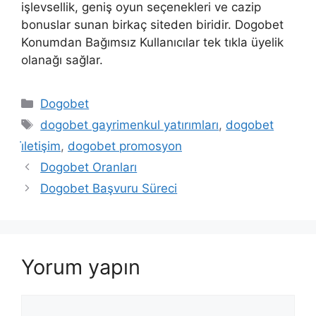
işlevsellik, geniş oyun seçenekleri ve cazip
bonuslar sunan birkaç siteden biridir. Dogobet
Konumdan Bağımsız Kullanıcılar tek tıkla üyelik
olanağı sağlar.
Kategoriler
Dogobet
Etiketler
dogobet gayrimenkul yatırımları
,
dogobet
i̇letişim
,
dogobet promosyon
Dogobet Oranları
Dogobet Başvuru Süreci
Yorum yapın
Yorum