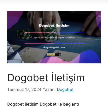
Dogobet İletişim
Temmuz 17, 2024
Yazarı:
Dogobet
Dogobet iletişim Dogobet ile bağlantı