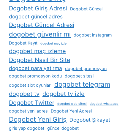
Dogobet Giriş Adresi
Dogobet Güncel
dogobet güncel adres
Dogobet Güncel Adresi
dogobet güvenlir mi
dogobet instagram
Dogobet Kayıt
dogobet maç izle
dogobet maç izleme
Dogobet Nasıl Bir Site
dogobet para yatirma
dogobet promosyon
dogobet promosyon kodu
dogobet sitesi
dogobet telegram
dogobet slot oyunları
dogobet tv
dogobet tv izle
Dogobet Twitter
dogobet web sitesi
dogobet whatsapp
dogobet yeni adres
Dogobet Yeni Adresi
Dogobet Yeni Giriş
Dogobet Şikayet
giris yap dogobet
güncel dogobet