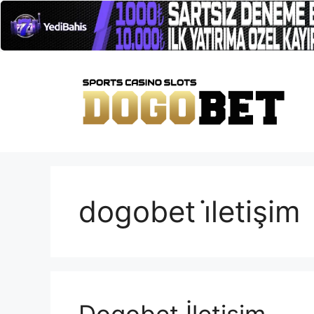
İçeriğe
atla
dogobet i̇letişim