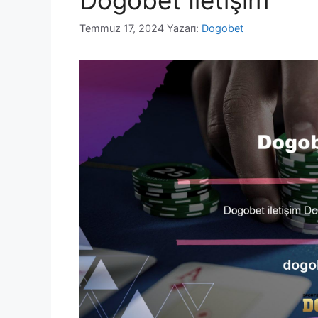
Dogobet İletişim
Temmuz 17, 2024
Yazarı:
Dogobet