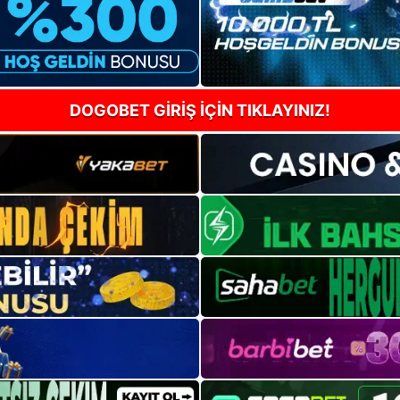
DOGOBET GİRİŞ İÇİN TIKLAYINIZ!