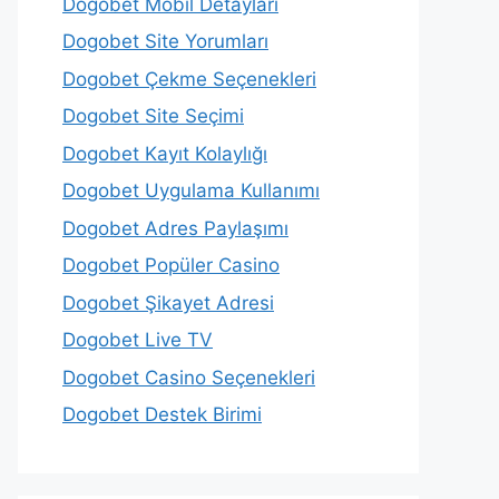
Dogobet Mobil Detayları
Dogobet Site Yorumları
Dogobet Çekme Seçenekleri
Dogobet Site Seçimi
Dogobet Kayıt Kolaylığı
Dogobet Uygulama Kullanımı
Dogobet Adres Paylaşımı
Dogobet Popüler Casino
Dogobet Şikayet Adresi
Dogobet Live TV
Dogobet Casino Seçenekleri
Dogobet Destek Birimi