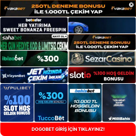
×
DOGOBET GİRİŞ İÇİN TIKLAYINIZ!