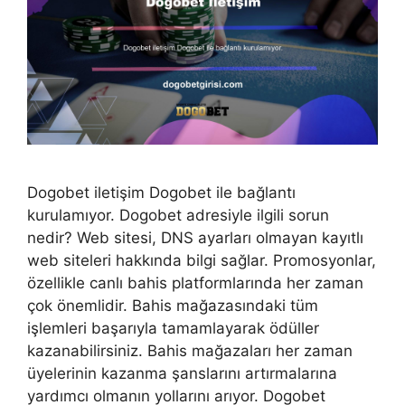
Dogobet iletişim Dogobet ile bağlantı
kurulamıyor. Dogobet adresiyle ilgili sorun
nedir? Web sitesi, DNS ayarları olmayan kayıtlı
web siteleri hakkında bilgi sağlar. Promosyonlar,
özellikle canlı bahis platformlarında her zaman
çok önemlidir. Bahis mağazasındaki tüm
işlemleri başarıyla tamamlayarak ödüller
kazanabilirsiniz. Bahis mağazaları her zaman
üyelerinin kazanma şanslarını artırmalarına
yardımcı olmanın yollarını arıyor. Dogobet