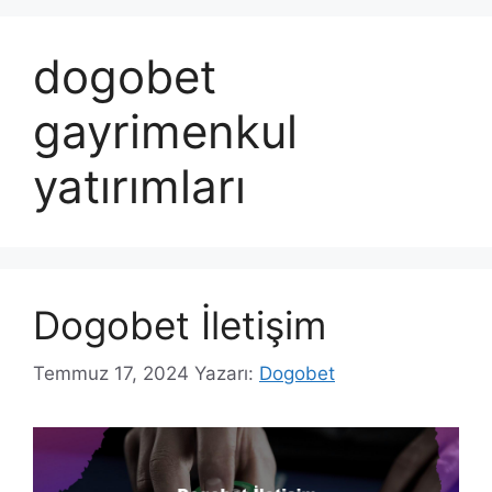
dogobet
gayrimenkul
yatırımları
Dogobet İletişim
Temmuz 17, 2024
Yazarı:
Dogobet