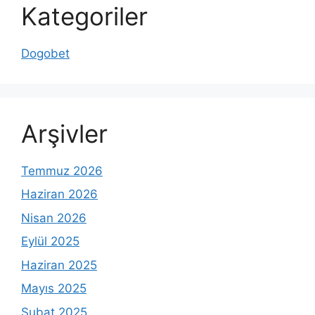
Kategoriler
Dogobet
Arşivler
Temmuz 2026
Haziran 2026
Nisan 2026
Eylül 2025
Haziran 2025
Mayıs 2025
Şubat 2025