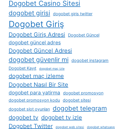
Dogobet Casino Sitesi
dogobet girisi
dogobet giris twitter
Dogobet Giriş
Dogobet Giriş Adresi
Dogobet Güncel
dogobet güncel adres
Dogobet Güncel Adresi
dogobet güvenlir mi
dogobet instagram
Dogobet Kayıt
dogobet maç izle
dogobet maç izleme
Dogobet Nasıl Bir Site
dogobet para yatirma
dogobet promosyon
dogobet promosyon kodu
dogobet sitesi
dogobet telegram
dogobet slot oyunları
dogobet tv
dogobet tv izle
Dogobet Twitter
dogobet web sitesi
dogobet whatsapp