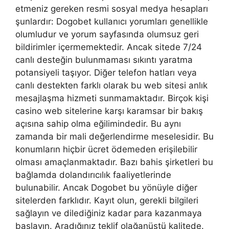
etmeniz gereken resmi sosyal medya hesapları
şunlardır: Dogobet kullanıcı yorumları genellikle
olumludur ve yorum sayfasında olumsuz geri
bildirimler içermemektedir. Ancak sitede 7/24
canlı desteğin bulunmaması sıkıntı yaratma
potansiyeli taşıyor. Diğer telefon hatları veya
canlı destekten farklı olarak bu web sitesi anlık
mesajlaşma hizmeti sunmamaktadır. Birçok kişi
casino web sitelerine karşı karamsar bir bakış
açısına sahip olma eğilimindedir. Bu aynı
zamanda bir mali değerlendirme meselesidir. Bu
konumların hiçbir ücret ödemeden erişilebilir
olması amaçlanmaktadır. Bazı bahis şirketleri bu
bağlamda dolandırıcılık faaliyetlerinde
bulunabilir. Ancak Dogobet bu yönüyle diğer
sitelerden farklıdır. Kayıt olun, gerekli bilgileri
sağlayın ve dilediğiniz kadar para kazanmaya
başlayın. Aradığınız teklif olağanüstü kalitede.