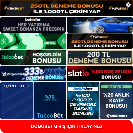
×
DOGOBET GİRİŞ İÇİN TIKLAYINIZ!