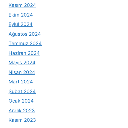
Kasım 2024
Ekim 2024
Eylül 2024
Ağustos 2024
Temmuz 2024
Haziran 2024
Mayıs 2024
Nisan 2024
Mart 2024
Şubat 2024
Ocak 2024
Aralık 2023
Kasım 2023