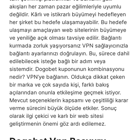
akışları her zaman pazar eğilimleriyle uyumlu
değildir. Kârlı ve istikrarlı büyümeyi hedefleyen
her şirket bu hedefe ulaşamayabilir. Bu hedefe
ulaşmayı amaçlayan web sitelerinin büyümeye
ve yeniliğe açık olması tavsiye edilir. Bağlantı
kurmada zorluk yaşıyorsanız VPN sağlayıcınızla
bağlantı ayarlarınızı doğrulayın. Bu, sürece dahil
edilebilecek isteğe bağlı bir adım veya
sistemdir. Dogobet kuponunun kombinasyonu
nedir? VPN’ye bağlanın. Oldukça dikkat çeken
bir marka ve çok sayıda kişi, farklı bakış
açılarından onunla etkileşime geçmek istiyor.
Mevcut seçeneklerin kapsamı ve çeşitliliği karar
verme sürecini büyük ölçüde etkiler. Sonuç
olarak ilgi çekici ve karlı bir web sitesi
geliştirmenin önemi göz ardı edilemez.