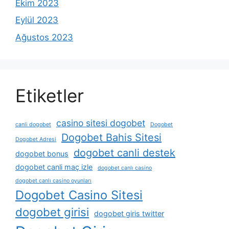
Ekim 2023
Eylül 2023
Ağustos 2023
Etiketler
casino sitesi dogobet
canli dogobet
Dogobet
Dogobet Bahis Sitesi
Dogobet Adresi
dogobet canli destek
dogobet bonus
dogobet canli maç izle
dogobet canlı casino
dogobet canlı casino oyunları
Dogobet Casino Sitesi
dogobet girisi
dogobet giris twitter