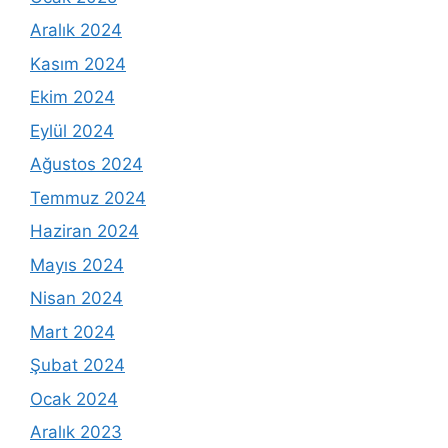
Aralık 2024
Kasım 2024
Ekim 2024
Eylül 2024
Ağustos 2024
Temmuz 2024
Haziran 2024
Mayıs 2024
Nisan 2024
Mart 2024
Şubat 2024
Ocak 2024
Aralık 2023