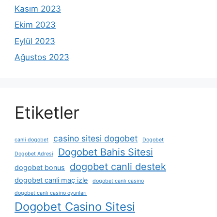
Kasım 2023
Ekim 2023
Eylül 2023
Ağustos 2023
Etiketler
casino sitesi dogobet
canli dogobet
Dogobet
Dogobet Bahis Sitesi
Dogobet Adresi
dogobet canli destek
dogobet bonus
dogobet canli maç izle
dogobet canlı casino
dogobet canlı casino oyunları
Dogobet Casino Sitesi