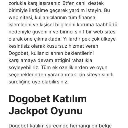
zorlukla karşılaşırsanız lütfen canlı destek
birimiyle iletişime geçerek yardım isteyin. Bu
web sitesi, kullanıcılarının tüm finansal
işlemlerini ve kişisel bilgilerini koruma taahhüdü
nedeniyle güvenilir ve birinci sınıf bir web sitesi
olarak öne çıkmaktadır. Yıllardır pek çok ülkeye
kesintisiz olarak kusursuz hizmet veren
Dogobet, kullanıcılarının beklentilerini
karşılamaya devam ettiğini rahatlıkla
söyleyebiliriz. Tüm ek özelliklerden ve oyun
seçeneklerinden yararlanmak için siteye sınırlı
süreliğine üye olabilirsiniz.
Dogobet Katılım
Jackpot Oyunu
Dogobet katılım sürecinde herhangi bir belge