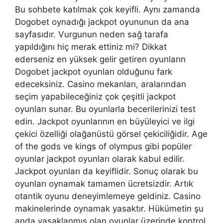
Bu sohbete katılmak çok keyifli. Aynı zamanda
Dogobet oynadığı jackpot oyununun da ana
sayfasıdır. Vurgunun neden sağ tarafa
yapıldığını hiç merak ettiniz mi? Dikkat
ederseniz en yüksek gelir getiren oyunların
Dogobet jackpot oyunları olduğunu fark
edeceksiniz. Casino mekanları, aralarından
seçim yapabileceğiniz çok çeşitli jackpot
oyunları sunar. Bu oyunlarla becerilerinizi test
edin. Jackpot oyunlarının en büyüleyici ve ilgi
çekici özelliği olağanüstü görsel çekiciliğidir. Age
of the gods ve kings of olympus gibi popüler
oyunlar jackpot oyunları olarak kabul edilir.
Jackpot oyunları da keyiflidir. Sonuç olarak bu
oyunları oynamak tamamen ücretsizdir. Artık
otantik oyunu deneyimlemeye geldiniz. Casino
makinelerinde oynamak yasaktır. Hükümetin şu
anda yasaklanmış olan oyunlar üzerinde kontrol