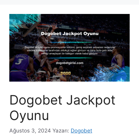
Dogobet Jackpot
Oyunu
Ağustos 3, 2024
Yazarı:
Dogobet