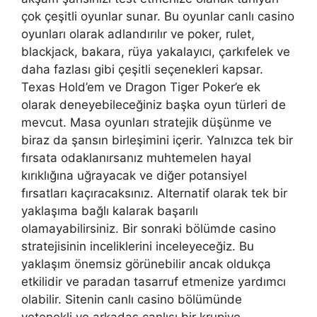
çok çeşitli oyunlar sunar. Bu oyunlar canlı casino
oyunları olarak adlandırılır ve poker, rulet,
blackjack, bakara, rüya yakalayıcı, çarkıfelek ve
daha fazlası gibi çeşitli seçenekleri kapsar.
Texas Hold’em ve Dragon Tiger Poker’e ek
olarak deneyebileceğiniz başka oyun türleri de
mevcut. Masa oyunları stratejik düşünme ve
biraz da şansın birleşimini içerir. Yalnızca tek bir
fırsata odaklanırsanız muhtemelen hayal
kırıklığına uğrayacak ve diğer potansiyel
fırsatları kaçıracaksınız. Alternatif olarak tek bir
yaklaşıma bağlı kalarak başarılı
olamayabilirsiniz. Bir sonraki bölümde casino
stratejisinin inceliklerini inceleyeceğiz. Bu
yaklaşım önemsiz görünebilir ancak oldukça
etkilidir ve paradan tasarruf etmenize yardımcı
olabilir. Sitenin canlı casino bölümünde