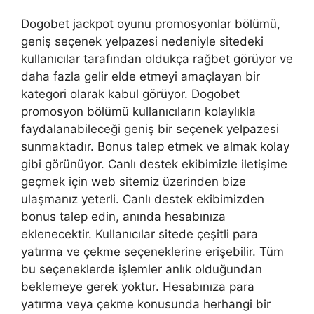
Dogobet jackpot oyunu promosyonlar bölümü,
geniş seçenek yelpazesi nedeniyle sitedeki
kullanıcılar tarafından oldukça rağbet görüyor ve
daha fazla gelir elde etmeyi amaçlayan bir
kategori olarak kabul görüyor. Dogobet
promosyon bölümü kullanıcıların kolaylıkla
faydalanabileceği geniş bir seçenek yelpazesi
sunmaktadır. Bonus talep etmek ve almak kolay
gibi görünüyor. Canlı destek ekibimizle iletişime
geçmek için web sitemiz üzerinden bize
ulaşmanız yeterli. Canlı destek ekibimizden
bonus talep edin, anında hesabınıza
eklenecektir. Kullanıcılar sitede çeşitli para
yatırma ve çekme seçeneklerine erişebilir. Tüm
bu seçeneklerde işlemler anlık olduğundan
beklemeye gerek yoktur. Hesabınıza para
yatırma veya çekme konusunda herhangi bir