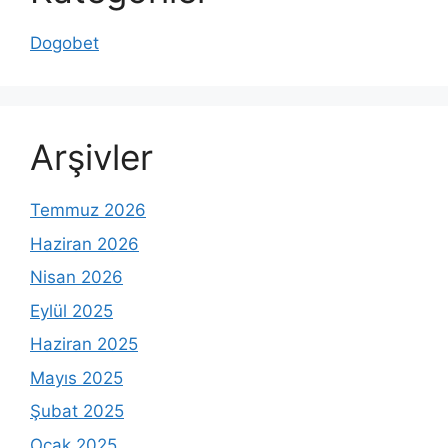
Dogobet
Arşivler
Temmuz 2026
Haziran 2026
Nisan 2026
Eylül 2025
Haziran 2025
Mayıs 2025
Şubat 2025
Ocak 2025