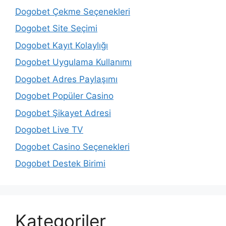
Dogobet Çekme Seçenekleri
Dogobet Site Seçimi
Dogobet Kayıt Kolaylığı
Dogobet Uygulama Kullanımı
Dogobet Adres Paylaşımı
Dogobet Popüler Casino
Dogobet Şikayet Adresi
Dogobet Live TV
Dogobet Casino Seçenekleri
Dogobet Destek Birimi
Kategoriler