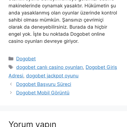
makinelerinde oynamak yasaktır. Hükümetin şu
anda yasaklanmış olan oyunlar üzerinde kontrol
sahibi olması mümkün. Şansınızı çevrimiçi
olarak da deneyebilirsiniz. Burada da hiçbir
engel yok. İşte bu noktada Dogobet online
casino oyunları devreye giriyor.
Kategoriler
Dogobet
Etiketler
dogobet canlı casino oyunları
,
Dogobet Giriş
Adresi
,
dogobet jackpot oyunu
Dogobet Başvuru Süreci
Dogobet Mobil Görüntü
Yorum yapın