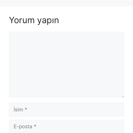
Yorum yapın
Yorum
İsim
E-
posta