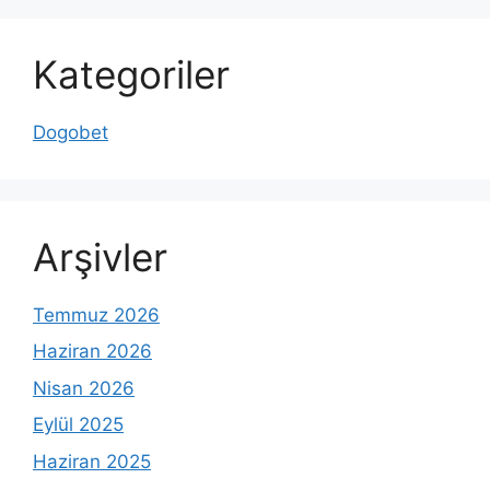
Kategoriler
Dogobet
Arşivler
Temmuz 2026
Haziran 2026
Nisan 2026
Eylül 2025
Haziran 2025