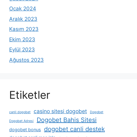
Ocak 2024
Aralık 2023
Kasım 2023
Ekim 2023
Eylül 2023
Ağustos 2023
Etiketler
casino sitesi dogobet
canli dogobet
Dogobet
Dogobet Bahis Sitesi
Dogobet Adresi
dogobet canli destek
dogobet bonus