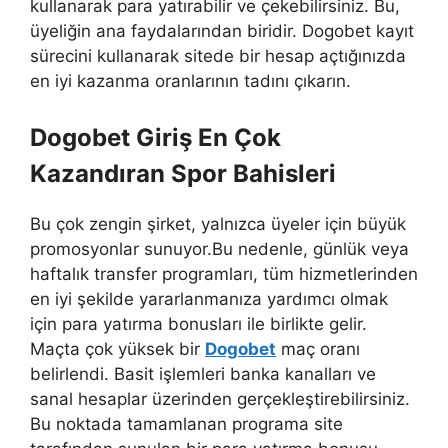
kullanarak para yatırabilir ve çekebilirsiniz. Bu,
üyeliğin ana faydalarından biridir. Dogobet kayıt
sürecini kullanarak sitede bir hesap açtığınızda
en iyi kazanma oranlarının tadını çıkarın.
Dogobet Giriş En Çok
Kazandıran Spor Bahisleri
Bu çok zengin şirket, yalnızca üyeler için büyük
promosyonlar sunuyor.Bu nedenle, günlük veya
haftalık transfer programları, tüm hizmetlerinden
en iyi şekilde yararlanmanıza yardımcı olmak
için para yatırma bonusları ile birlikte gelir.
Maçta çok yüksek bir
Dogobet
maç oranı
belirlendi. Basit işlemleri banka kanalları ve
sanal hesaplar üzerinden gerçekleştirebilirsiniz.
Bu noktada tamamlanan programa site