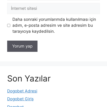
İnternet
sitesi
Daha sonraki yorumlarımda kullanılması için
adım, e-posta adresim ve site adresim bu
tarayıcıya kaydedilsin.
Son Yazılar
Dogobet Adresi
Dogobet Giriş
Dogobet