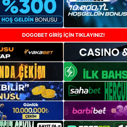
DOGOBET GİRİŞ İÇİN TIKLAYINIZ!