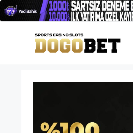
İçeriğe
atla