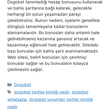
Dogobet tanımladığı hesap bonusunu kullanarak
ve bahis şartlarına bağlı kalarak, gelecekte
herhangi bir sorun yaşamadan parayı
çekebilirsiniz. Bunun nedeni, üyelerin genellikle
döngüyü tamamlayana kadar bonuslarını
alamamalarıdır. Bu bonusları daha anlamlı hale
getirebilirseniz kazanma şansınız artacak ve
kazanmayı eğlenceli hale getirecektir. Sitedeki
bazı bonuslar için bahis şartı aranmamaktadır.
Web sitesi, belirli bonusları için çevrimiçi
bonuslar sağlar ve bu bonusların kolayca
çekilmesini sağlar.
Kategoriler
Dogobet
Etiketler
dogobet twitter kimliği nedir
,
dogobet
whatsapp
,
dogobet yorumları twitter kimliği
nedir