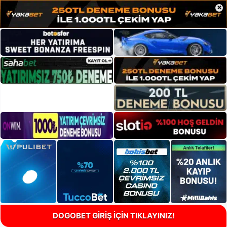
×
DOGOBET GİRİŞ İÇİN TIKLAYINIZ!