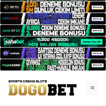
İçeriğe
atla
Menü