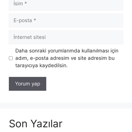
İsim
E-
posta
İnternet
sitesi
Daha sonraki yorumlarımda kullanılması için
adım, e-posta adresim ve site adresim bu
tarayıcıya kaydedilsin.
Son Yazılar