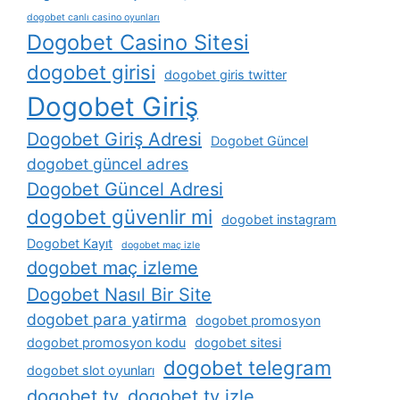
dogobet canlı casino oyunları
Dogobet Casino Sitesi
dogobet girisi
dogobet giris twitter
Dogobet Giriş
Dogobet Giriş Adresi
Dogobet Güncel
dogobet güncel adres
Dogobet Güncel Adresi
dogobet güvenlir mi
dogobet instagram
Dogobet Kayıt
dogobet maç izle
dogobet maç izleme
Dogobet Nasıl Bir Site
dogobet para yatirma
dogobet promosyon
dogobet promosyon kodu
dogobet sitesi
dogobet telegram
dogobet slot oyunları
dogobet tv
dogobet tv izle