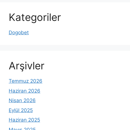
Kategoriler
Dogobet
Arşivler
Temmuz 2026
Haziran 2026
Nisan 2026
Eylül 2025
Haziran 2025
Mayıs 2025