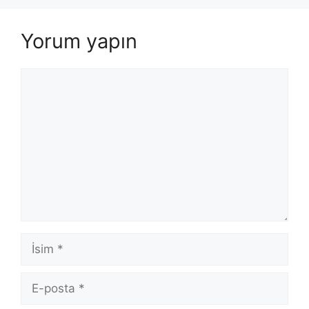
Yorum yapın
Yorum
İsim
E-
posta