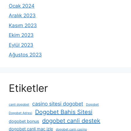
Ocak 2024
Aralık 2023
Kasım 2023
Ekim 2023
Eylül 2023
Ağustos 2023
Etiketler
casino sitesi dogobet
canli dogobet
Dogobet
Dogobet Bahis Sitesi
Dogobet Adresi
dogobet canli destek
dogobet bonus
dogobet canli maç izle
dogobet canlı casino