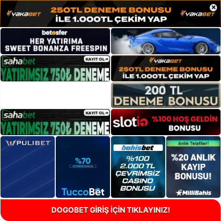
×
DOGOBET GİRİŞ İÇİN TIKLAYINIZ!