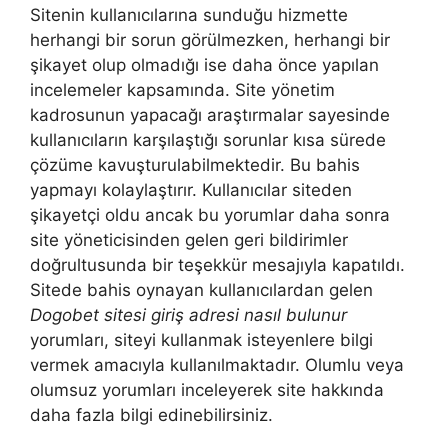
Sitenin kullanıcılarına sunduğu hizmette
herhangi bir sorun görülmezken, herhangi bir
şikayet olup olmadığı ise daha önce yapılan
incelemeler kapsamında. Site yönetim
kadrosunun yapacağı araştırmalar sayesinde
kullanıcıların karşılaştığı sorunlar kısa sürede
çözüme kavuşturulabilmektedir. Bu bahis
yapmayı kolaylaştırır. Kullanıcılar siteden
şikayetçi oldu ancak bu yorumlar daha sonra
site yöneticisinden gelen geri bildirimler
doğrultusunda bir teşekkür mesajıyla kapatıldı.
Sitede bahis oynayan kullanıcılardan gelen
Dogobet sitesi giriş adresi nasıl bulunur
yorumları, siteyi kullanmak isteyenlere bilgi
vermek amacıyla kullanılmaktadır. Olumlu veya
olumsuz yorumları inceleyerek site hakkında
daha fazla bilgi edinebilirsiniz.