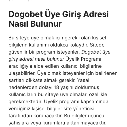
Dogobet Üye Giriş Adresi
Nasıl Bulunur
Bu siteye üye olmak için gerekli olan kişisel
bilgilerin kullanımı oldukça kolaydır. Sitede
güvenilir bir program isteyenler,
Dogobet üye
giriş adresi nasıl bulunur
Üyelik Programı
aracılığıyla elde edilen kullanıcı bilgilerine
ulaşabilirler. Üye olmak isteyenler için belirlenen
şartları dikkate almak gerekir. Yasal
nedenlerden dolayı 18 yaşını doldurmuş
kullanıcıların bu siteye üye olmaları özellikle
gerekmektedir. Üyelik programı kapsamında
verdiğiniz kişisel bilgiler site yöneticisi
tarafından korunacaktır. Bu bilgiler üçüncü
şahıslara veya kurumlara aktarılmayacaktır.