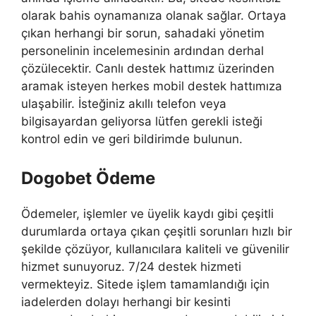
olarak bahis oynamanıza olanak sağlar. Ortaya
çıkan herhangi bir sorun, sahadaki yönetim
personelinin incelemesinin ardından derhal
çözülecektir. Canlı destek hattımız üzerinden
aramak isteyen herkes mobil destek hattımıza
ulaşabilir. İsteğiniz akıllı telefon veya
bilgisayardan geliyorsa lütfen gerekli isteği
kontrol edin ve geri bildirimde bulunun.
Dogobet Ödeme
Ödemeler, işlemler ve üyelik kaydı gibi çeşitli
durumlarda ortaya çıkan çeşitli sorunları hızlı bir
şekilde çözüyor, kullanıcılara kaliteli ve güvenilir
hizmet sunuyoruz. 7/24 destek hizmeti
vermekteyiz. Sitede işlem tamamlandığı için
iadelerden dolayı herhangi bir kesinti