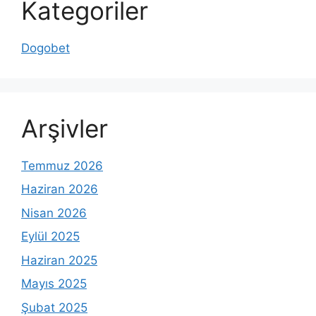
Kategoriler
Dogobet
Arşivler
Temmuz 2026
Haziran 2026
Nisan 2026
Eylül 2025
Haziran 2025
Mayıs 2025
Şubat 2025