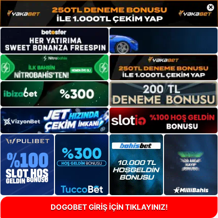
×
DOGOBET GİRİŞ İÇİN TIKLAYINIZ!