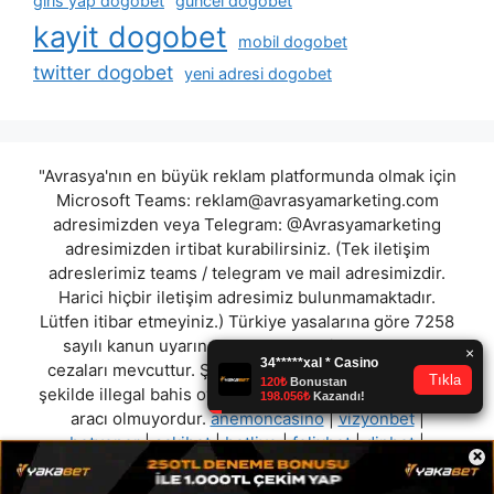
giris yap dogobet
güncel dogobet
kayit dogobet
mobil dogobet
twitter dogobet
yeni adresi dogobet
"Avrasya'nın en büyük reklam platformunda olmak için
Microsoft Teams:
reklam@avrasyamarketing.com
adresimizden veya Telegram: @Avrasyamarketing
adresimizden irtibat kurabilirsiniz. (Tek iletişim
adreslerimiz teams / telegram ve mail adresimizdir.
Harici hiçbir iletişim adresimiz bulunmamaktadır.
Lütfen itibar etmeyiniz.) Türkiye yasalarına göre 7258
sayılı kanun uyarınca yasa dışı bahis oynamanın
cezaları mevcuttur. Şu an bulunduğunuz site hiç bir
şekilde illegal bahis oyunları oynatmıyor ve oynamaya
aracı olmuyordur.
anemoncasino
|
vizyonbet
|
betyoner
|
sakibet
|
betlivo
|
felixbet
|
dipbet
|
×
casinobonanzaa
"