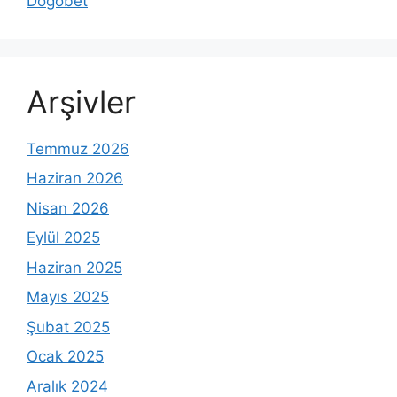
Dogobet
Arşivler
Temmuz 2026
Haziran 2026
Nisan 2026
Eylül 2025
Haziran 2025
Mayıs 2025
Şubat 2025
Ocak 2025
Aralık 2024