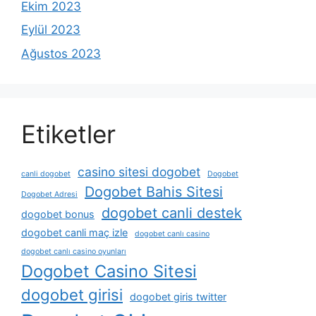
Ekim 2023
Eylül 2023
Ağustos 2023
Etiketler
casino sitesi dogobet
canli dogobet
Dogobet
Dogobet Bahis Sitesi
Dogobet Adresi
dogobet canli destek
dogobet bonus
dogobet canli maç izle
dogobet canlı casino
dogobet canlı casino oyunları
Dogobet Casino Sitesi
dogobet girisi
dogobet giris twitter