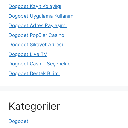
Dogobet Kayıt Kolaylığı
Dogobet Uygulama Kullanımı
Dogobet Adres Paylaşımı
Dogobet Popüler Casino
Dogobet Şikayet Adresi
Dogobet Live TV
Dogobet Casino Seçenekleri
Dogobet Destek Birimi
Kategoriler
Dogobet