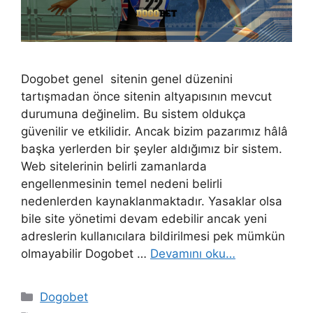
Dogobet genel sitenin genel düzenini
tartışmadan önce sitenin altyapısının mevcut
durumuna değinelim. Bu sistem oldukça
güvenilir ve etkilidir. Ancak bizim pazarımız hâlâ
başka yerlerden bir şeyler aldığımız bir sistem.
Web sitelerinin belirli zamanlarda
engellenmesinin temel nedeni belirli
nedenlerden kaynaklanmaktadır. Yasaklar olsa
bile site yönetimi devam edebilir ancak yeni
adreslerin kullanıcılara bildirilmesi pek mümkün
olmayabilir Dogobet …
Devamını oku…
Kategoriler
Dogobet