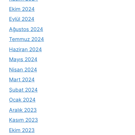
Ekim 2024
Eylül 2024
Ağustos 2024
Temmuz 2024
Haziran 2024
Mayıs 2024
Nisan 2024
Mart 2024
Şubat 2024
Ocak 2024
Aralık 2023
Kasım 2023
Ekim 2023