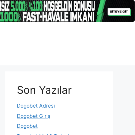
Son Yazılar
Dogobet Adresi
Dogobet Giriş
Dogobet