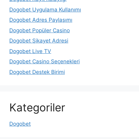
Dogobet Uygulama Kullanımı
Dogobet Adres Paylaşımı
Dogobet Popüler Casino
Dogobet Şikayet Adresi
Dogobet Live TV
Dogobet Casino Seçenekleri
Dogobet Destek Birimi
Kategoriler
Dogobet