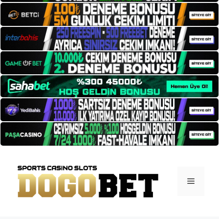
İçeriğe
atla
Menü