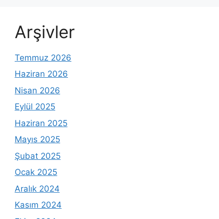
Arşivler
Temmuz 2026
Haziran 2026
Nisan 2026
Eylül 2025
Haziran 2025
Mayıs 2025
Şubat 2025
Ocak 2025
Aralık 2024
Kasım 2024