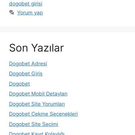
dogobet girisi
Yorum yap
Son Yazılar
Dogobet Adresi
Dogobet Giriş
Dogobet
Dogobet Mobil Detayları
Dogobet Site Yorumları
Dogobet Çekme Seçenekleri
Dogobet Site Seçimi
Dogobet Kayıt Kolaylığı