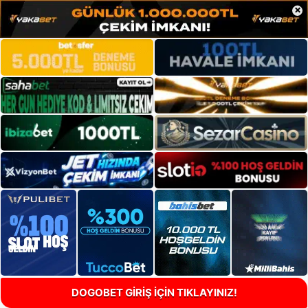
×
DOGOBET GİRİŞ İÇİN TIKLAYINIZ!