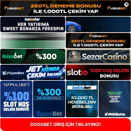
×
DOGOBET GİRİŞ İÇİN TIKLAYINIZ!