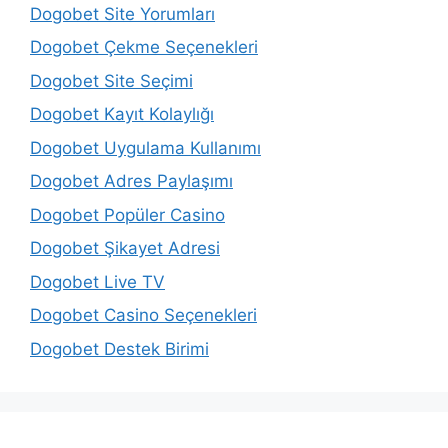
Dogobet Site Yorumları
Dogobet Çekme Seçenekleri
Dogobet Site Seçimi
Dogobet Kayıt Kolaylığı
Dogobet Uygulama Kullanımı
Dogobet Adres Paylaşımı
Dogobet Popüler Casino
Dogobet Şikayet Adresi
Dogobet Live TV
Dogobet Casino Seçenekleri
Dogobet Destek Birimi