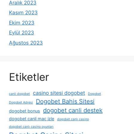
Aralık 2023
Kasım 2023
Ekim 2023
Eylül 2023
Ağustos 2023
Etiketler
casino sitesi dogobet
canli dogobet
Dogobet
Dogobet Bahis Sitesi
Dogobet Adresi
dogobet canli destek
dogobet bonus
dogobet canli maç izle
dogobet canlı casino
dogobet canlı casino oyunları