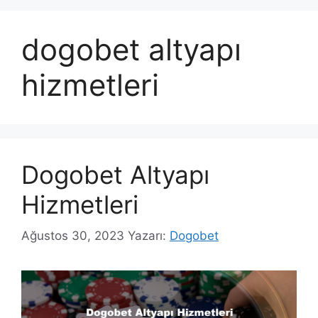
dogobet altyapı
hizmetleri
Dogobet Altyapı
Hizmetleri
Ağustos 30, 2023
Yazarı:
Dogobet