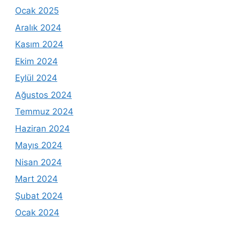
Ocak 2025
Aralık 2024
Kasım 2024
Ekim 2024
Eylül 2024
Ağustos 2024
Temmuz 2024
Haziran 2024
Mayıs 2024
Nisan 2024
Mart 2024
Şubat 2024
Ocak 2024