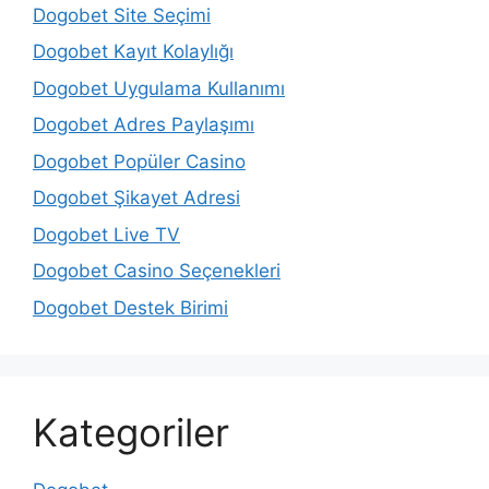
Dogobet Site Seçimi
Dogobet Kayıt Kolaylığı
Dogobet Uygulama Kullanımı
Dogobet Adres Paylaşımı
Dogobet Popüler Casino
Dogobet Şikayet Adresi
Dogobet Live TV
Dogobet Casino Seçenekleri
Dogobet Destek Birimi
Kategoriler