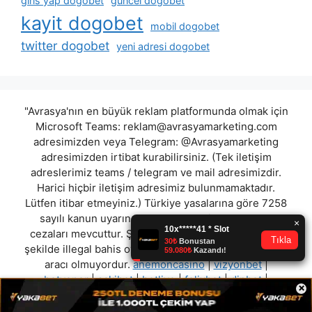
giris yap dogobet
güncel dogobet
kayit dogobet
mobil dogobet
twitter dogobet
yeni adresi dogobet
"Avrasya'nın en büyük reklam platformunda olmak için
Microsoft Teams:
reklam@avrasyamarketing.com
adresimizden veya Telegram: @Avrasyamarketing
adresimizden irtibat kurabilirsiniz. (Tek iletişim
adreslerimiz teams / telegram ve mail adresimizdir.
Harici hiçbir iletişim adresimiz bulunmamaktadır.
Lütfen itibar etmeyiniz.) Türkiye yasalarına göre 7258
sayılı kanun uyarınca yasa dışı bahis oynamanın
cezaları mevcuttur. Şu an bulunduğunuz site hiç bir
şekilde illegal bahis oyunları oynatmıyor ve oynamaya
aracı olmuyordur.
anemoncasino
|
vizyonbet
|
betyoner
|
sakibet
|
betlivo
|
felixbet
|
dipbet
|
×
casinobonanzaa
"