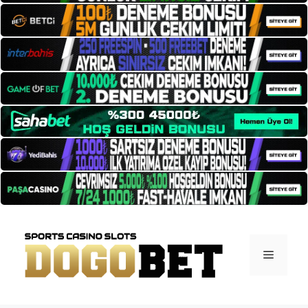
İçeriğe
atla
Menü