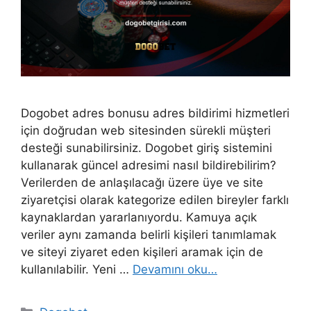
Dogobet adres bonusu adres bildirimi hizmetleri
için doğrudan web sitesinden sürekli müşteri
desteği sunabilirsiniz. Dogobet giriş sistemini
kullanarak güncel adresimi nasıl bildirebilirim?
Verilerden de anlaşılacağı üzere üye ve site
ziyaretçisi olarak kategorize edilen bireyler farklı
kaynaklardan yararlanıyordu. Kamuya açık
veriler aynı zamanda belirli kişileri tanımlamak
ve siteyi ziyaret eden kişileri aramak için de
kullanılabilir. Yeni …
Devamını oku…
Kategoriler