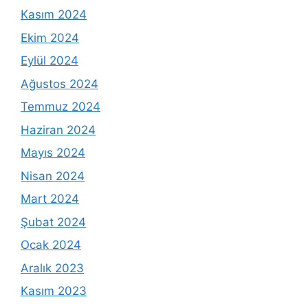
Kasım 2024
Ekim 2024
Eylül 2024
Ağustos 2024
Temmuz 2024
Haziran 2024
Mayıs 2024
Nisan 2024
Mart 2024
Şubat 2024
Ocak 2024
Aralık 2023
Kasım 2023