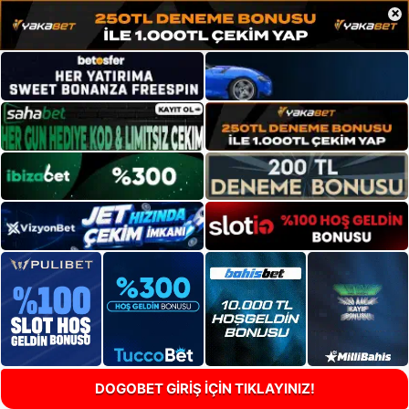
×
DOGOBET GİRİŞ İÇİN TIKLAYINIZ!