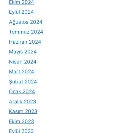
Ekim 2024
Eylül 2024
Ağustos 2024
Temmuz 2024
Haziran 2024
Mayıs 2024
Nisan 2024
Mart 2024
Şubat 2024
Ocak 2024
Aralık 2023
Kasım 2023
Ekim 2023
Eylül 2023