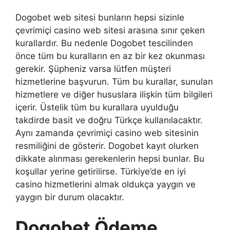
Dogobet web sitesi bunların hepsi sizinle
çevrimiçi casino web sitesi arasına sınır çeken
kurallardır. Bu nedenle Dogobet tescilinden
önce tüm bu kuralların en az bir kez okunması
gerekir. Şüpheniz varsa lütfen müşteri
hizmetlerine başvurun. Tüm bu kurallar, sunulan
hizmetlere ve diğer hususlara ilişkin tüm bilgileri
içerir. Üstelik tüm bu kurallara uyulduğu
takdirde basit ve doğru Türkçe kullanılacaktır.
Aynı zamanda çevrimiçi casino web sitesinin
resmiliğini de gösterir. Dogobet kayıt olurken
dikkate alınması gerekenlerin hepsi bunlar. Bu
koşullar yerine getirilirse. Türkiye’de en iyi
casino hizmetlerini almak oldukça yaygın ve
yaygın bir durum olacaktır.
Dogobet Ödeme