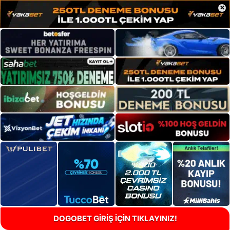
×
DOGOBET GİRİŞ İÇİN TIKLAYINIZ!