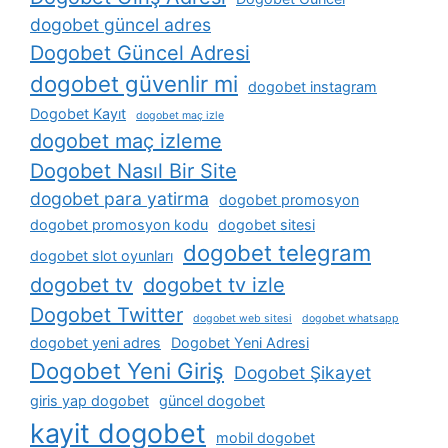
dogobet güncel adres
Dogobet Güncel Adresi
dogobet güvenlir mi
dogobet instagram
Dogobet Kayıt
dogobet maç izle
dogobet maç izleme
Dogobet Nasıl Bir Site
dogobet para yatirma
dogobet promosyon
dogobet promosyon kodu
dogobet sitesi
dogobet telegram
dogobet slot oyunları
dogobet tv
dogobet tv izle
Dogobet Twitter
dogobet web sitesi
dogobet whatsapp
dogobet yeni adres
Dogobet Yeni Adresi
Dogobet Yeni Giriş
Dogobet Şikayet
giris yap dogobet
güncel dogobet
kayit dogobet
mobil dogobet