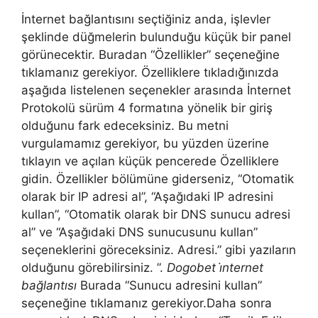
İnternet bağlantısını seçtiğiniz anda, işlevler
şeklinde düğmelerin bulunduğu küçük bir panel
görünecektir. Buradan “Özellikler” seçeneğine
tıklamanız gerekiyor. Özelliklere tıkladığınızda
aşağıda listelenen seçenekler arasında İnternet
Protokolü sürüm 4 formatına yönelik bir giriş
olduğunu fark edeceksiniz. Bu metni
vurgulamamız gerekiyor, bu yüzden üzerine
tıklayın ve açılan küçük pencerede Özelliklere
gidin. Özellikler bölümüne giderseniz, “Otomatik
olarak bir IP adresi al”, “Aşağıdaki IP adresini
kullan”, “Otomatik olarak bir DNS sunucu adresi
al” ve “Aşağıdaki DNS sunucusunu kullan”
seçeneklerini göreceksiniz. Adresi.” gibi yazıların
olduğunu görebilirsiniz. ”.
Dogobet i̇nternet
bağlantısı
Burada “Sunucu adresini kullan”
seçeneğine tıklamanız gerekiyor.Daha sonra