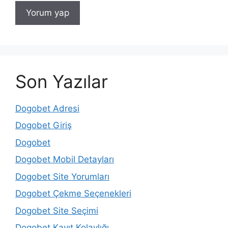
Son Yazılar
Dogobet Adresi
Dogobet Giriş
Dogobet
Dogobet Mobil Detayları
Dogobet Site Yorumları
Dogobet Çekme Seçenekleri
Dogobet Site Seçimi
Dogobet Kayıt Kolaylığı