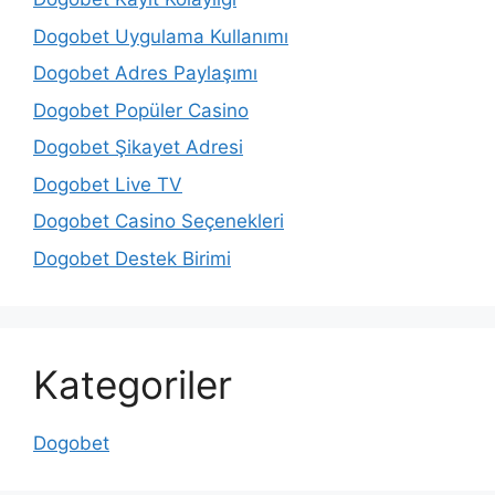
Dogobet Uygulama Kullanımı
Dogobet Adres Paylaşımı
Dogobet Popüler Casino
Dogobet Şikayet Adresi
Dogobet Live TV
Dogobet Casino Seçenekleri
Dogobet Destek Birimi
Kategoriler
Dogobet