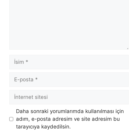
İsim
E-
posta
İnternet
sitesi
Daha sonraki yorumlarımda kullanılması için
adım, e-posta adresim ve site adresim bu
tarayıcıya kaydedilsin.