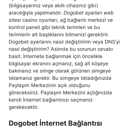
(bilgisayarınız veya akıllı cihazınız gibi)
aracılığıyla yapılmalıdır.
Dogobet ayarları web
sitesi
casino oyunları, ağ bağlantı merkezi ve
kontrol paneli gibi teknik terimleri ve bu
terimlerin alt başlıklarını bilmenizi gerektirir.
Dogobet ayarlarını nasıl değiştiririm veya DNS’yi
nasıl değiştiririm? Aslında bu sorunun cevabı
basit. İnternete bağlanmak için öncelikle
bilgisayar ekranını açmanız, sağ alt köşeye
bakmanız ve simge olarak görünen simgeye
tıklamanız gerekir. Bu simgeye tıkladığınızda
Paylaşım Merkezinin açık olduğunu
göreceksiniz. Paylaşım Merkezini açtığınızda
kendi İnternet bağlantınızı seçmeniz
gerekecektir.
Dogobet İnternet Bağlantısı