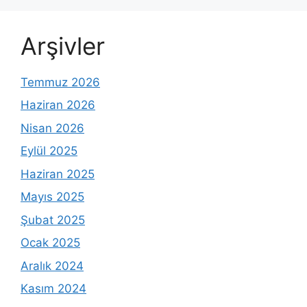
Arşivler
Temmuz 2026
Haziran 2026
Nisan 2026
Eylül 2025
Haziran 2025
Mayıs 2025
Şubat 2025
Ocak 2025
Aralık 2024
Kasım 2024