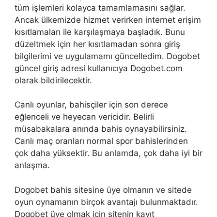
tüm işlemleri kolayca tamamlamasını sağlar.
Ancak ülkemizde hizmet verirken internet erişim
kısıtlamaları ile karşılaşmaya başladık. Bunu
düzeltmek için her kısıtlamadan sonra giriş
bilgilerimi ve uygulamamı güncelledim. Dogobet
güncel giriş adresi kullanıcıya Dogobet.com
olarak bildirilecektir.
Canlı oyunlar, bahisçiler için son derece
eğlenceli ve heyecan vericidir. Belirli
müsabakalara anında bahis oynayabilirsiniz.
Canlı maç oranları normal spor bahislerinden
çok daha yüksektir. Bu anlamda, çok daha iyi bir
anlaşma.
Dogobet bahis sitesine üye olmanın ve sitede
oyun oynamanın birçok avantajı bulunmaktadır.
Dogobet üye olmak için sitenin kayıt