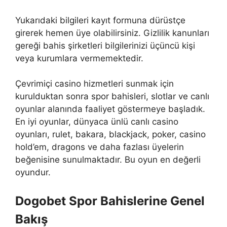
Yukarıdaki bilgileri kayıt formuna dürüstçe
girerek hemen üye olabilirsiniz. Gizlilik kanunları
gereği bahis şirketleri bilgilerinizi üçüncü kişi
veya kurumlara vermemektedir.
Çevrimiçi casino hizmetleri sunmak için
kurulduktan sonra spor bahisleri, slotlar ve canlı
oyunlar alanında faaliyet göstermeye başladık.
En iyi oyunlar, dünyaca ünlü canlı casino
oyunları, rulet, bakara, blackjack, poker, casino
hold’em, dragons ve daha fazlası üyelerin
beğenisine sunulmaktadır. Bu oyun en değerli
oyundur.
Dogobet Spor Bahislerine Genel
Bakış