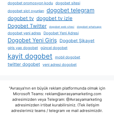
dogobet promosyon kodu
dogobet sitesi
dogobet telegram
dogobet slot oyunları
dogobet tv
dogobet tv izle
Dogobet Twitter
dogobet web sitesi
dogobet whatsapp
dogobet yeni adres
Dogobet Yeni Adresi
Dogobet Yeni Giriş
Dogobet Şikayet
giris yap dogobet
güncel dogobet
kayit dogobet
mobil dogobet
twitter dogobet
yeni adresi dogobet
"Avrasya'nın en büyük reklam platformunda olmak için
Microsoft Teams:
reklam@avrasyamarketing.com
adresimizden veya Telegram: @Avrasyamarketing
adresimizden irtibat kurabilirsiniz. (Tek iletişim
adreslerimiz teams / telegram ve mail adresimizdir.