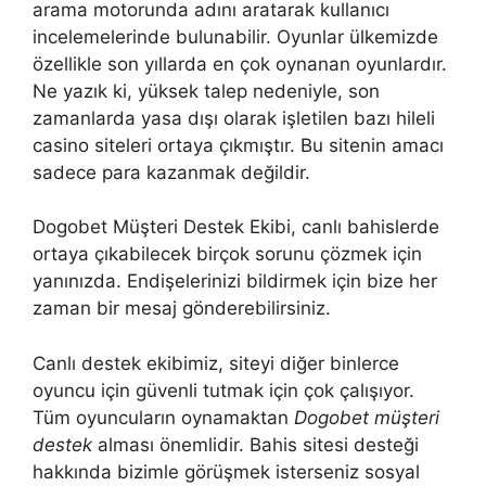
arama motorunda adını aratarak kullanıcı
incelemelerinde bulunabilir. Oyunlar ülkemizde
özellikle son yıllarda en çok oynanan oyunlardır.
Ne yazık ki, yüksek talep nedeniyle, son
zamanlarda yasa dışı olarak işletilen bazı hileli
casino siteleri ortaya çıkmıştır. Bu sitenin amacı
sadece para kazanmak değildir.
Dogobet Müşteri Destek Ekibi, canlı bahislerde
ortaya çıkabilecek birçok sorunu çözmek için
yanınızda. Endişelerinizi bildirmek için bize her
zaman bir mesaj gönderebilirsiniz.
Canlı destek ekibimiz, siteyi diğer binlerce
oyuncu için güvenli tutmak için çok çalışıyor.
Tüm oyuncuların oynamaktan
Dogobet müşteri
destek
alması önemlidir. Bahis sitesi desteği
hakkında bizimle görüşmek isterseniz sosyal