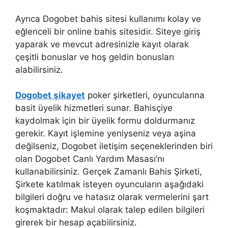
Ayrıca Dogobet bahis sitesi kullanımı kolay ve
eğlenceli bir online bahis sitesidir. Siteye giriş
yaparak ve mevcut adresinizle kayıt olarak
çeşitli bonuslar ve hoş geldin bonusları
alabilirsiniz.
Dogobet şikayet
poker şirketleri, oyuncularına
basit üyelik hizmetleri sunar. Bahisçiye
kaydolmak için bir üyelik formu doldurmanız
gerekir. Kayıt işlemine yeniyseniz veya aşina
değilseniz, Dogobet iletişim seçeneklerinden biri
olan Dogobet Canlı Yardım Masası’nı
kullanabilirsiniz. Gerçek Zamanlı Bahis Şirketi,
Şirkete katılmak isteyen oyuncuların aşağıdaki
bilgileri doğru ve hatasız olarak vermelerini şart
koşmaktadır: Makul olarak talep edilen bilgileri
girerek bir hesap açabilirsiniz.