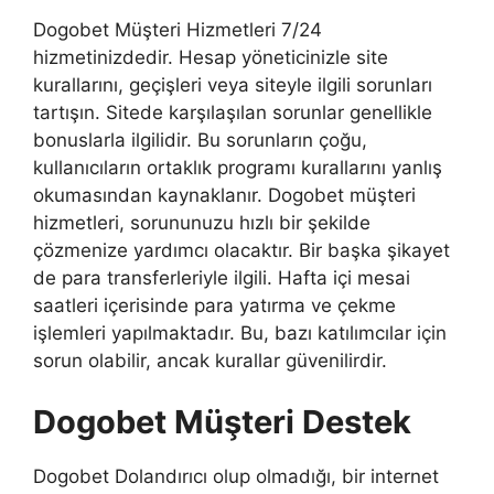
Dogobet Müşteri Hizmetleri 7/24
hizmetinizdedir. Hesap yöneticinizle site
kurallarını, geçişleri veya siteyle ilgili sorunları
tartışın. Sitede karşılaşılan sorunlar genellikle
bonuslarla ilgilidir. Bu sorunların çoğu,
kullanıcıların ortaklık programı kurallarını yanlış
okumasından kaynaklanır. Dogobet müşteri
hizmetleri, sorununuzu hızlı bir şekilde
çözmenize yardımcı olacaktır. Bir başka şikayet
de para transferleriyle ilgili. Hafta içi mesai
saatleri içerisinde para yatırma ve çekme
işlemleri yapılmaktadır. Bu, bazı katılımcılar için
sorun olabilir, ancak kurallar güvenilirdir.
Dogobet Müşteri Destek
Dogobet Dolandırıcı olup olmadığı, bir internet