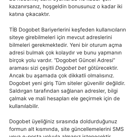
kazanırsanız, hoşgeldin bonusunuz o kadar iki
katına çıkacaktır.
TİB Dogobet Bariyerlerini keşfeden kullanıcıların
siteye girebilmeleri için mevcut adreslerini
bilmeleri gerekmektedir. Yeni bir oturum açma
adresi bulmak çok kolaydır ve bunu yapmanın
birçok yolu vardır. “Dogobet Güncel Adresi”
araması sizi çeşitli
Dogobet bet
götürecektir.
Ancak bu aşamada çok dikkatli olmalısınız.
Dogobet yeni giriş Tüm siteler güvenilir değildir.
Saldırgan tarafından sağlanan adresler, bilgi
çalmak ve mali hesapları ele geçirmek için de
kullanılabilir.
Dogobet üyeliğiniz sırasında doldurduğunuz
formun alt kısmında, site güncellemelerini SMS
veya e-posta yoluyla almanız istenecektir.