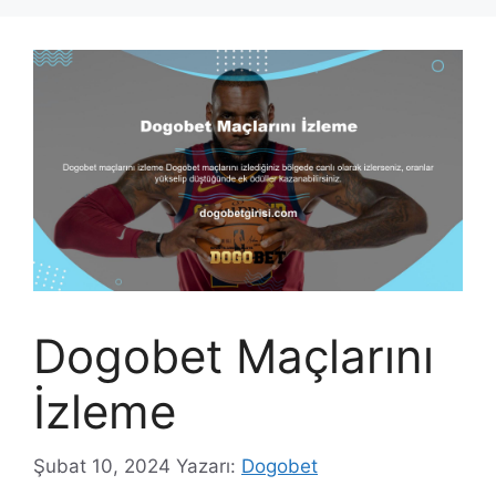
Dogobet Maçlarını
İzleme
Şubat 10, 2024
Yazarı:
Dogobet