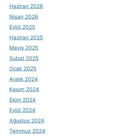
Haziran 2026
Nisan 2026
Eylül 2025
Haziran 2025
Mayıs 2025
Şubat 2025
Ocak 2025
Aralık 2024
Kasım 2024
Ekim 2024
Eylül 2024
Ağustos 2024
Temmuz 2024