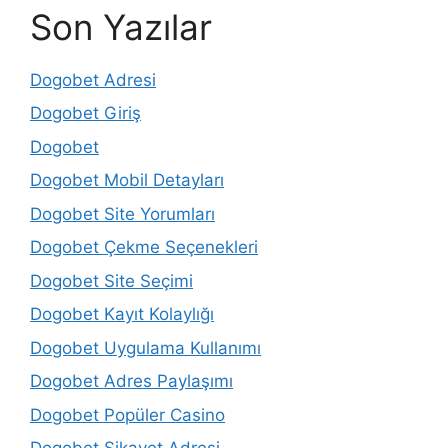
Son Yazılar
Dogobet Adresi
Dogobet Giriş
Dogobet
Dogobet Mobil Detayları
Dogobet Site Yorumları
Dogobet Çekme Seçenekleri
Dogobet Site Seçimi
Dogobet Kayıt Kolaylığı
Dogobet Uygulama Kullanımı
Dogobet Adres Paylaşımı
Dogobet Popüler Casino