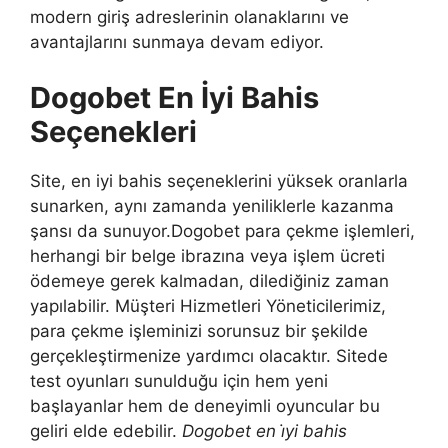
modern giriş adreslerinin olanaklarını ve
avantajlarını sunmaya devam ediyor.
Dogobet En İyi Bahis
Seçenekleri
Site, en iyi bahis seçeneklerini yüksek oranlarla
sunarken, aynı zamanda yeniliklerle kazanma
şansı da sunuyor.Dogobet para çekme işlemleri,
herhangi bir belge ibrazına veya işlem ücreti
ödemeye gerek kalmadan, dilediğiniz zaman
yapılabilir. Müşteri Hizmetleri Yöneticilerimiz,
para çekme işleminizi sorunsuz bir şekilde
gerçekleştirmenize yardımcı olacaktır. Sitede
test oyunları sunulduğu için hem yeni
başlayanlar hem de deneyimli oyuncular bu
geliri elde edebilir.
Dogobet en i̇yi bahis