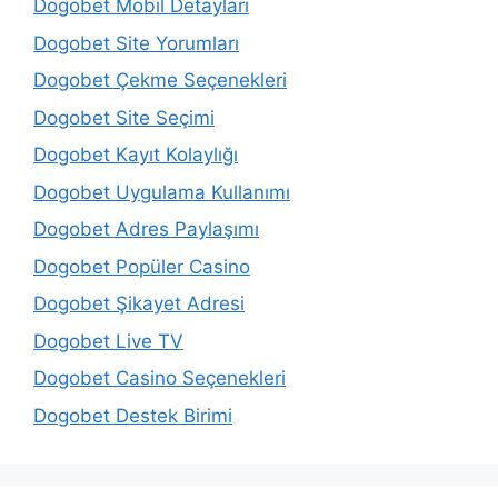
Dogobet Mobil Detayları
Dogobet Site Yorumları
Dogobet Çekme Seçenekleri
Dogobet Site Seçimi
Dogobet Kayıt Kolaylığı
Dogobet Uygulama Kullanımı
Dogobet Adres Paylaşımı
Dogobet Popüler Casino
Dogobet Şikayet Adresi
Dogobet Live TV
Dogobet Casino Seçenekleri
Dogobet Destek Birimi