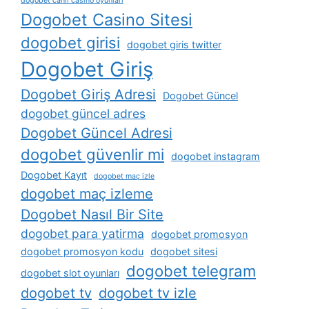
dogobet canlı casino oyunları
Dogobet Casino Sitesi
dogobet girisi
dogobet giris twitter
Dogobet Giriş
Dogobet Giriş Adresi
Dogobet Güncel
dogobet güncel adres
Dogobet Güncel Adresi
dogobet güvenlir mi
dogobet instagram
Dogobet Kayıt
dogobet maç izle
dogobet maç izleme
Dogobet Nasıl Bir Site
dogobet para yatirma
dogobet promosyon
dogobet promosyon kodu
dogobet sitesi
dogobet telegram
dogobet slot oyunları
dogobet tv
dogobet tv izle