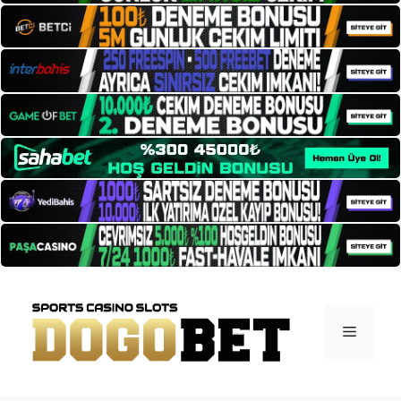
İçeriğe
atla
Menü