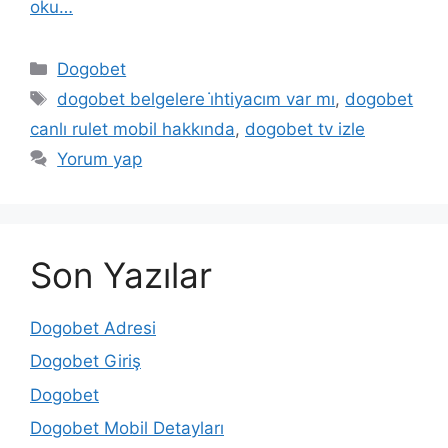
oku…
Kategoriler
Dogobet
Etiketler
dogobet belgelere i̇htiyacım var mı
,
dogobet
canlı rulet mobil hakkında
,
dogobet tv izle
Yorum yap
Son Yazılar
Dogobet Adresi
Dogobet Giriş
Dogobet
Dogobet Mobil Detayları