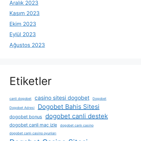
Aralık 2023
Kasım 2023
Ekim 2023
Eylül 2023
Ağustos 2023
Etiketler
casino sitesi dogobet
canli dogobet
Dogobet
Dogobet Bahis Sitesi
Dogobet Adresi
dogobet canli destek
dogobet bonus
dogobet canli maç izle
dogobet canlı casino
dogobet canlı casino oyunları