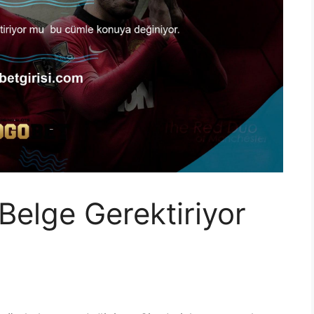
Belge Gerektiriyor