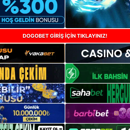
DOGOBET GİRİŞ İÇİN TIKLAYINIZ!