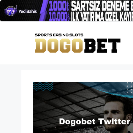
İçeriğe
atla