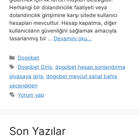
Herhangi bir dolandırıcılık faaliyeti veya
dolandırıcılık girişimine karşı sitede kullanıcı
hesapları mevcuttur. Hesap kapatma, diğer
kullanıcıların güvenliğini sağlamak amacıyla
tasarlanmış bir …
Devamını oku…
Kategoriler
Dogobet
Etiketler
Dogobet Giriş
,
dogobet hesap sonlandırma
piyasaya giriş
,
dogobet mevcut sanal bahis
seçenekleri
Yorum yap
Son Yazılar