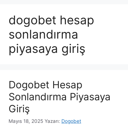
dogobet hesap
sonlandırma
piyasaya giriş
Dogobet Hesap
Sonlandırma Piyasaya
Giriş
Mayıs 18, 2025
Yazarı:
Dogobet