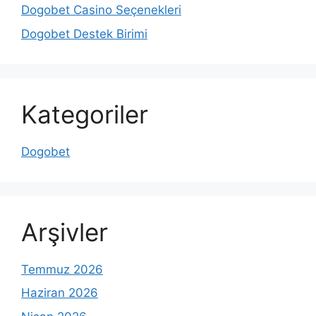
Dogobet Casino Seçenekleri
Dogobet Destek Birimi
Kategoriler
Dogobet
Arşivler
Temmuz 2026
Haziran 2026