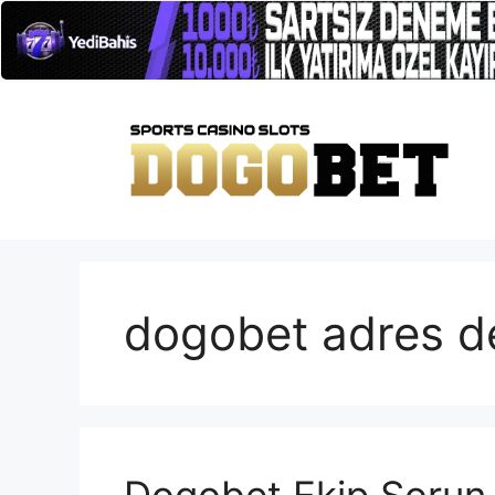
İçeriğe
atla
dogobet adres de