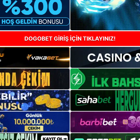
DOGOBET GİRİŞ İÇİN TIKLAYINIZ!