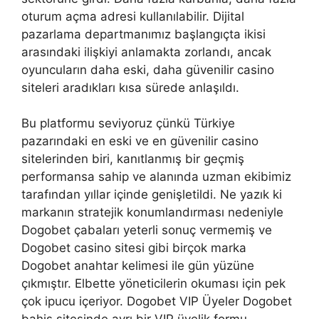
oturum açma adresi kullanılabilir. Dijital
pazarlama departmanımız başlangıçta ikisi
arasındaki ilişkiyi anlamakta zorlandı, ancak
oyuncuların daha eski, daha güvenilir casino
siteleri aradıkları kısa sürede anlaşıldı.
Bu platformu seviyoruz çünkü Türkiye
pazarındaki en eski ve en güvenilir casino
sitelerinden biri, kanıtlanmış bir geçmiş
performansa sahip ve alanında uzman ekibimiz
tarafından yıllar içinde genişletildi. Ne yazık ki
markanın stratejik konumlandırması nedeniyle
Dogobet çabaları yeterli sonuç vermemiş ve
Dogobet casino sitesi gibi birçok marka
Dogobet anahtar kelimesi ile gün yüzüne
çıkmıştır. Elbette yöneticilerin okuması için pek
çok ipucu içeriyor. Dogobet VIP Üyeler Dogobet