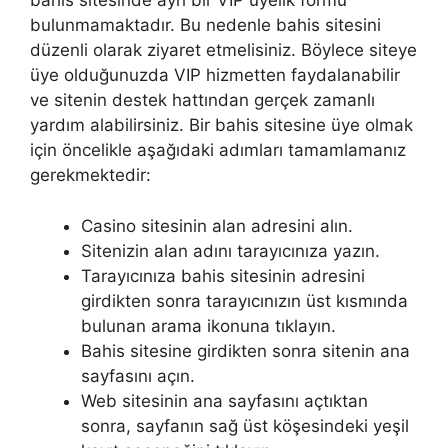
bahis sitesinde ayrı bir VIP üyelik formu
bulunmamaktadır. Bu nedenle bahis sitesini
düzenli olarak ziyaret etmelisiniz. Böylece siteye
üye olduğunuzda VIP hizmetten faydalanabilir
ve sitenin destek hattından gerçek zamanlı
yardım alabilirsiniz. Bir bahis sitesine üye olmak
için öncelikle aşağıdaki adımları tamamlamanız
gerekmektedir:
Casino sitesinin alan adresini alın.
Sitenizin alan adını tarayıcınıza yazın.
Tarayıcınıza bahis sitesinin adresini
girdikten sonra tarayıcınızın üst kısmında
bulunan arama ikonuna tıklayın.
Bahis sitesine girdikten sonra sitenin ana
sayfasını açın.
Web sitesinin ana sayfasını açtıktan
sonra, sayfanın sağ üst köşesindeki yeşil