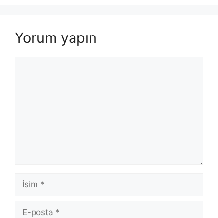
Yorum yapın
Yorum
İsim
E-