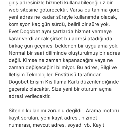
giriş adresinizle hizmeti kullanabileceğiniz bir
web sitesine götürecektir. Varsa bu tanıma göre
yeni adres ne kadar süreyle kullanımda olacak,
komisyon kaç gün sürdü, belirli bir süre yok.
Evet Dogobet aynı şartlarda hizmet vermeye
karar verdi ancak şirket bu adresi atadığında
birkaç gün geçmesi beklenen bir uygulama yok.
Normal bir saat diliminde oluşturulmuş bir adres
değil. Kimse ne zaman kapanacağını veya ne
zaman değişeceğini bilmiyor. Bu adres, Bilgi ve
İletişim Teknolojileri Enstitüsü tarafından
Dogobet Erişim Kısıtlama Kartı düzenlendiğinde
geçersiz olacaktır. Size yeni bir oturum açma
adresi verilecektir.
Sitenin kullanımı zorunlu değildir. Arama motoru
kayıt soruları, yeni kayıt adresi, hizmet
numarası, mevcut adres, soyadı vb. Kayıt