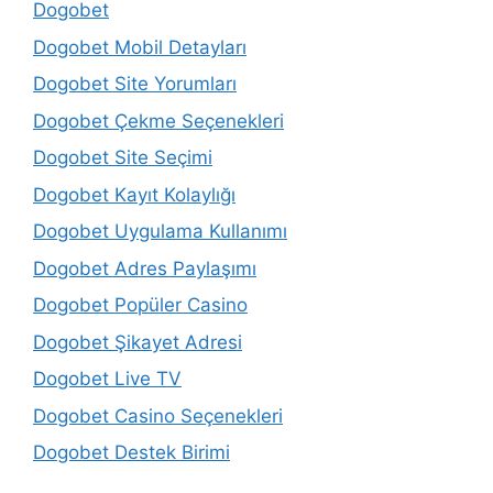
Dogobet
Dogobet Mobil Detayları
Dogobet Site Yorumları
Dogobet Çekme Seçenekleri
Dogobet Site Seçimi
Dogobet Kayıt Kolaylığı
Dogobet Uygulama Kullanımı
Dogobet Adres Paylaşımı
Dogobet Popüler Casino
Dogobet Şikayet Adresi
Dogobet Live TV
Dogobet Casino Seçenekleri
Dogobet Destek Birimi