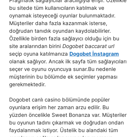
Pragmatik sağlayıcılar aracılığıyla erişir. Özellikle
bu sitede tüm kullanıcıların katılmak ve
oynamak isteyeceği oyunlar bulunmaktadır.
Müşteriler daha fazla kazanmak isterse,
doğrudan tanıdık oyundan kaydolabilirler.
Özellikle birden fazla sağlayıcı olduğu için bu
site aralarından birini
Dogobet baccarat url
seçip oyuna katılmanıza
Dogobet İnstagram
olanak sağlıyor. Ancak ilk sayfa tüm sağlayıcıları
seçer ve oyunu oyuncuya sunar.Bu nedenle
müşterinin bu bölümde ek seçimler yapması
gerekmektedir.
Dogobet canlı casino bölümünde popüler
oyunlara erişim her zaman arzu edilir. Bu
yüzden öncelikle Sweet Bonanza var. Müşteriler
bu oyunun tadını çıkarmak ve doğrudan ondan
faydalanmak istiyor. Üstelik bu alandaki tüm