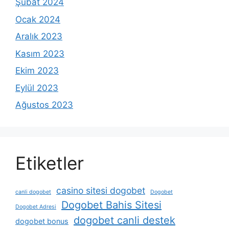
Şubat 2024
Ocak 2024
Aralık 2023
Kasım 2023
Ekim 2023
Eylül 2023
Ağustos 2023
Etiketler
casino sitesi dogobet
canli dogobet
Dogobet
Dogobet Bahis Sitesi
Dogobet Adresi
dogobet canli destek
dogobet bonus