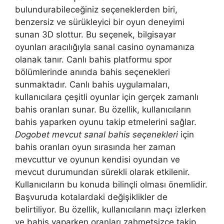
bulundurabileceğiniz seçeneklerden biri,
benzersiz ve sürükleyici bir oyun deneyimi
sunan 3D slottur. Bu seçenek, bilgisayar
oyunları aracılığıyla sanal casino oynamanıza
olanak tanır. Canlı bahis platformu spor
bölümlerinde anında bahis seçenekleri
sunmaktadır. Canlı bahis uygulamaları,
kullanıcılara çeşitli oyunlar için gerçek zamanlı
bahis oranları sunar. Bu özellik, kullanıcıların
bahis yaparken oyunu takip etmelerini sağlar.
Dogobet mevcut sanal bahis seçenekleri
için
bahis oranları oyun sırasında her zaman
mevcuttur ve oyunun kendisi oyundan ve
mevcut durumundan sürekli olarak etkilenir.
Kullanıcıların bu konuda bilinçli olması önemlidir.
Başvuruda kotalardaki değişiklikler de
belirtiliyor. Bu özellik, kullanıcıların maçı izlerken
ve bahis yaparken oranları zahmetsizce takip