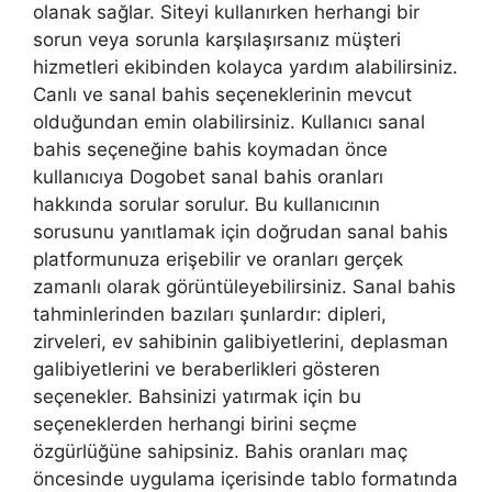
olanak sağlar. Siteyi kullanırken herhangi bir
sorun veya sorunla karşılaşırsanız müşteri
hizmetleri ekibinden kolayca yardım alabilirsiniz.
Canlı ve sanal bahis seçeneklerinin mevcut
olduğundan emin olabilirsiniz. Kullanıcı sanal
bahis seçeneğine bahis koymadan önce
kullanıcıya Dogobet sanal bahis oranları
hakkında sorular sorulur. Bu kullanıcının
sorusunu yanıtlamak için doğrudan sanal bahis
platformunuza erişebilir ve oranları gerçek
zamanlı olarak görüntüleyebilirsiniz. Sanal bahis
tahminlerinden bazıları şunlardır: dipleri,
zirveleri, ev sahibinin galibiyetlerini, deplasman
galibiyetlerini ve beraberlikleri gösteren
seçenekler. Bahsinizi yatırmak için bu
seçeneklerden herhangi birini seçme
özgürlüğüne sahipsiniz. Bahis oranları maç
öncesinde uygulama içerisinde tablo formatında