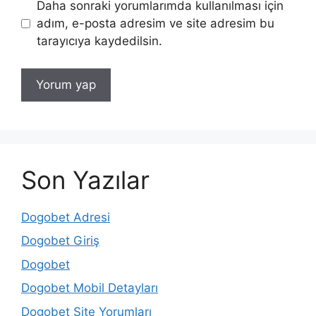
Daha sonraki yorumlarımda kullanılması için
adım, e-posta adresim ve site adresim bu
tarayıcıya kaydedilsin.
Son Yazılar
Dogobet Adresi
Dogobet Giriş
Dogobet
Dogobet Mobil Detayları
Dogobet Site Yorumları