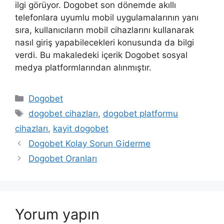
ilgi görüyor. Dogobet son dönemde akıllı
telefonlara uyumlu mobil uygulamalarının yanı
sıra, kullanıcıların mobil cihazlarını kullanarak
nasıl giriş yapabilecekleri konusunda da bilgi
verdi. Bu makaledeki içerik Dogobet sosyal
medya platformlarından alınmıştır.
Kategoriler
Dogobet
Etiketler
dogobet cihazları
,
dogobet platformu
cihazları
,
kayit dogobet
Dogobet Kolay Sorun Giderme
Dogobet Oranları
Yorum yapın