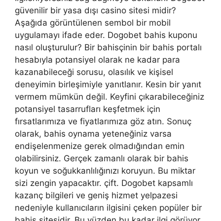
güvenilir bir yasa dışı casino sitesi midir?
Aşağıda görüntülenen sembol bir mobil
uygulamayı ifade eder. Dogobet bahis kuponu
nasıl oluşturulur? Bir bahisçinin bir bahis portalı
hesabıyla potansiyel olarak ne kadar para
kazanabileceği sorusu, olasılık ve kişisel
deneyimin birleşimiyle yanıtlanır. Kesin bir yanıt
vermem mümkün değil. Keyfini çıkarabileceğiniz
potansiyel tasarrufları keşfetmek için
fırsatlarımıza ve fiyatlarımıza göz atın. Sonuç
olarak, bahis oynama yeteneğiniz varsa
endişelenmenize gerek olmadığından emin
olabilirsiniz. Gerçek zamanlı olarak bir bahis
koyun ve soğukkanlılığınızı koruyun. Bu miktar
sizi zengin yapacaktır. çift. Dogobet kapsamlı
kazanç bilgileri ve geniş hizmet yelpazesi
nedeniyle kullanıcıların ilgisini çeken popüler bir
bahis sitesidir. Bu yüzden bu kadar ilgi görüyor.