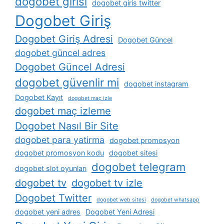
dogobet girisi
dogobet giris twitter
Dogobet Giriş
Dogobet Giriş Adresi
Dogobet Güncel
dogobet güncel adres
Dogobet Güncel Adresi
dogobet güvenlir mi
dogobet instagram
Dogobet Kayıt
dogobet maç izle
dogobet maç izleme
Dogobet Nasıl Bir Site
dogobet para yatirma
dogobet promosyon
dogobet promosyon kodu
dogobet sitesi
dogobet telegram
dogobet slot oyunları
dogobet tv
dogobet tv izle
Dogobet Twitter
dogobet web sitesi
dogobet whatsapp
dogobet yeni adres
Dogobet Yeni Adresi